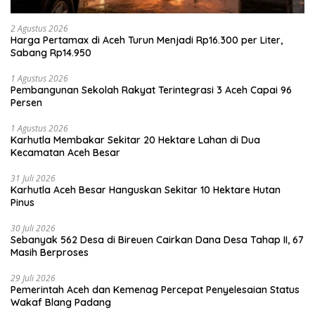
2 Agustus 2026
Harga Pertamax di Aceh Turun Menjadi Rp16.300 per Liter,
Sabang Rp14.950
1 Agustus 2026
Pembangunan Sekolah Rakyat Terintegrasi 3 Aceh Capai 96
Persen
1 Agustus 2026
Karhutla Membakar Sekitar 20 Hektare Lahan di Dua
Kecamatan Aceh Besar
31 Juli 2026
Karhutla Aceh Besar Hanguskan Sekitar 10 Hektare Hutan
Pinus
30 Juli 2026
Sebanyak 562 Desa di Bireuen Cairkan Dana Desa Tahap II, 67
Masih Berproses
29 Juli 2026
Pemerintah Aceh dan Kemenag Percepat Penyelesaian Status
Wakaf Blang Padang