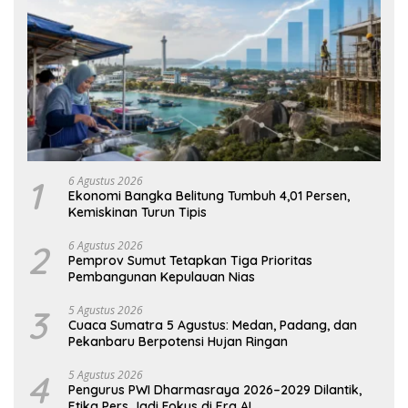
1
6 Agustus 2026
Ekonomi Bangka Belitung Tumbuh 4,01 Persen,
Kemiskinan Turun Tipis
2
6 Agustus 2026
Pemprov Sumut Tetapkan Tiga Prioritas
Pembangunan Kepulauan Nias
3
5 Agustus 2026
Cuaca Sumatra 5 Agustus: Medan, Padang, dan
Pekanbaru Berpotensi Hujan Ringan
4
5 Agustus 2026
Pengurus PWI Dharmasraya 2026–2029 Dilantik,
Etika Pers Jadi Fokus di Era AI