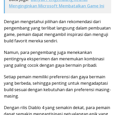
Menginginkan Microsoft Membatalkan Game Ini
Dengan mengetahui pilihan dan rekomendasi dari
pengembang yang terlibat langsung dalam pembuatan
game, pemain dapat mengambil inspirasi dan menguji
build favorit mereka sendiri.
Namun, para pengembang juga menekankan
pentingnya eksperimen dan menemukan kombinasi
yang paling cocok dengan gaya bermain pribadi.
Setiap pemain memiliki preferensi dan gaya bermain
yang berbeda, sehingga penting untuk mengadaptasi
build sesuai dengan kebutuhan dan preferensi masing-
masing.
Dengan rilis Diablo 4 yang semakin dekat, para pemain
dapat semakin mengantisipasi petualangan epik yang