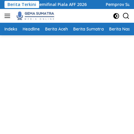
Langsung
Lolos ke Semifinal Piala AFF 2026
Berita Terkini
Pemprov Sumut Terti
ke
konten
Indeks
Headline
Berita Aceh
Berita Sumatra
Berita Nasio