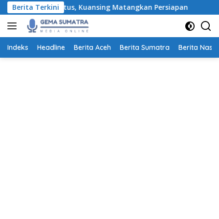
Langsung
ar 19–23 Agustus, Kuansing Matangkan Persiapan
Berita Terkini
Pemkot 
ke
konten
Indeks
Headline
Berita Aceh
Berita Sumatra
Berita Nasio