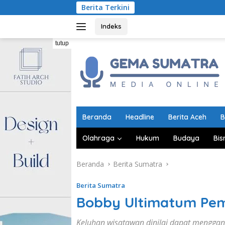
Langsung
Berita Terkini
Disperinda
ke
konten
Indeks
tutup
Beranda
Headline
Berita Aceh
B
Olahraga
Hukum
Budaya
Bis
Beranda
Berita Sumatra
Berita Sumatra
Bobby Ultimatum Pemk
Keluhan wisatawan dinilai dapat menggang