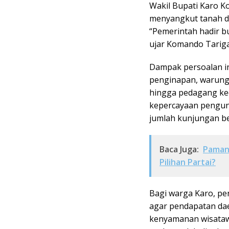
Wakil Bupati Karo 
menyangkut tanah da
“Pemerintah hadir b
ujar Komando Tarig
Dampak persoalan in
penginapan, warung,
hingga pedagang kec
kepercayaan pengunj
jumlah kunjungan be
Baca Juga:
Paman 
Pilihan Partai?
Bagi warga Karo, pen
agar pendapatan dae
kenyamanan wisatawa