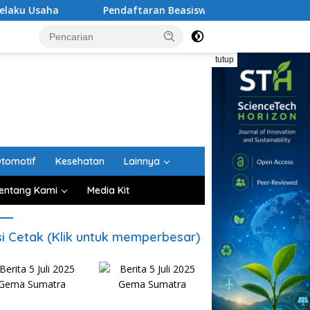
Pendaftaran Beasiswa S-1 Guru PAUD Aceh Diperpanjang 
tutup
tomotif
Kesehatan
Lainnya
entang Kami
Media Kit
si Cetak (Klik untuk memperbesar)