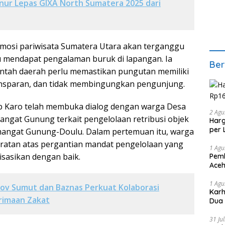
ur Lepas GIXA North Sumatera 2025 dari
mosi pariwisata Sumatera Utara akan terganggu
ru mendapat pengalaman buruk di lapangan. Ia
Ber
tah daerah perlu memastikan pungutan memiliki
ransparan, dan tidak membingungkan pengunjung.
 Karo telah membuka dialog dengan warga Desa
2 Agu
ngat Gunung terkait pengelolaan retribusi objek
Harg
per 
emangat Gunung-Doulu. Dalam pertemuan itu, warga
atan atas pergantian mandat pengelolaan yang
1 Agu
lisasikan dengan baik.
Pemb
Aceh
1 Agu
ov Sumut dan Baznas Perkuat Kolaborasi
Karh
rimaan Zakat
Dua
31 Ju