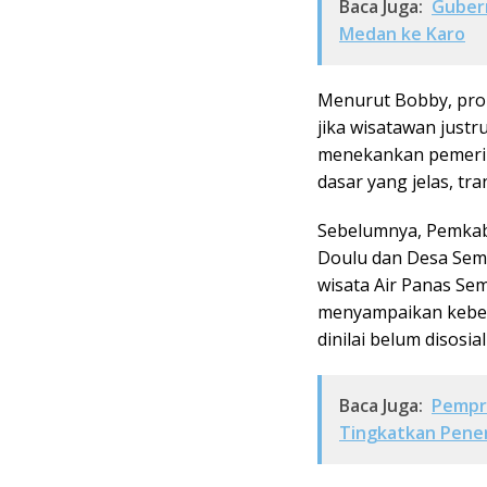
Baca Juga:
Gubern
Medan ke Karo
Menurut Bobby, pro
jika wisatawan just
menekankan pemerin
dasar yang jelas, t
Sebelumnya, Pemkab
Doulu dan Desa Sema
wisata Air Panas S
menyampaikan keber
dinilai belum disosia
Baca Juga:
Pempr
Tingkatkan Pene