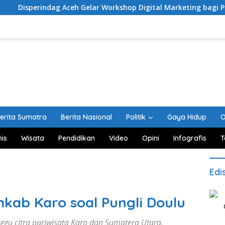
g Aceh Gelar Workshop Digital Marketing bagi Pelaku Usaha
erita Sumatra
Berita Nasional
Politik
Gaya Hidup
O
nis
Wisata
Pendidikan
Video
Opini
Infografis
T
Edi
ab Karo soal Pungli Doulu
gu citra pariwisata Karo dan Sumatera Utara.