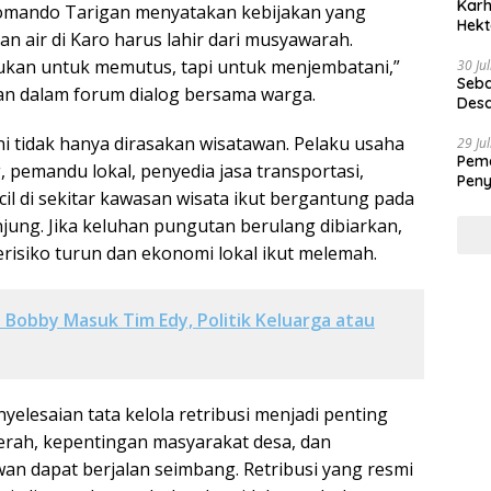
Karh
Komando Tarigan menyatakan kebijakan yang
Hekt
n air di Karo harus lahir dari musyawarah.
ukan untuk memutus, tapi untuk menjembatani,”
30 Ju
Seba
an dalam forum dialog bersama warga.
Desa
i tidak hanya dirasakan wisatawan. Pelaku usaha
29 Ju
Peme
 pemandu lokal, penyedia jasa transportasi,
Peny
il di sekitar kawasan wisata ikut bergantung pada
ung. Jika keluhan pungutan berulang dibiarkan,
risiko turun dan ekonomi lokal ikut melemah.
Bobby Masuk Tim Edy, Politik Keluarga atau
yelesaian tata kelola retribusi menjadi penting
rah, kepentingan masyarakat desa, dan
n dapat berjalan seimbang. Retribusi yang resmi