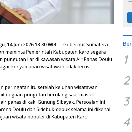
Ber
, 14 Juni 2026 13.30 WIB
— Gubernur Sumatera
on meminta Pemerintah Kabupaten Karo segera
1
pungutan liar di kawasan wisata Air Panas Doulu
agar kenyamanan wisatawan tidak terus
2
 peringatan itu setelah keluhan wisatawan
ait dugaan pungutan berulang saat masuk
3
ir panas di kaki Gunung Sibayak. Persoalan ini
arena Doulu dan Sidebuk-debuk selama ini dikenal
ujuan wisata populer di Kabupaten Karo.
4