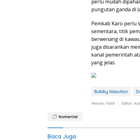
perlu mudah dipaha
pungutan ganda di l
Pemkab Karo perlu
sementara, titik pem
berwenang di kawas
juga disarankan mem
kanal pemerintah a
yang jelas.
Bobby Nasution
D
Penulis: Fatih
Editor: Az
Komentar
Baca Juga