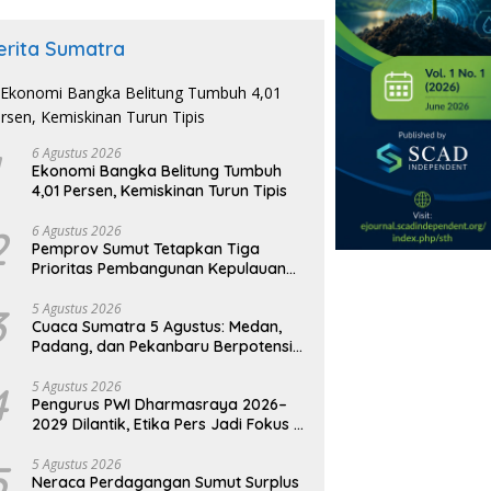
erita Sumatra
6 Agustus 2026
Ekonomi Bangka Belitung Tumbuh
4,01 Persen, Kemiskinan Turun Tipis
2
6 Agustus 2026
Pemprov Sumut Tetapkan Tiga
Prioritas Pembangunan Kepulauan
Nias
3
5 Agustus 2026
Cuaca Sumatra 5 Agustus: Medan,
Padang, dan Pekanbaru Berpotensi
Hujan Ringan
4
5 Agustus 2026
Pengurus PWI Dharmasraya 2026–
2029 Dilantik, Etika Pers Jadi Fokus di
Era AI
5
5 Agustus 2026
Neraca Perdagangan Sumut Surplus