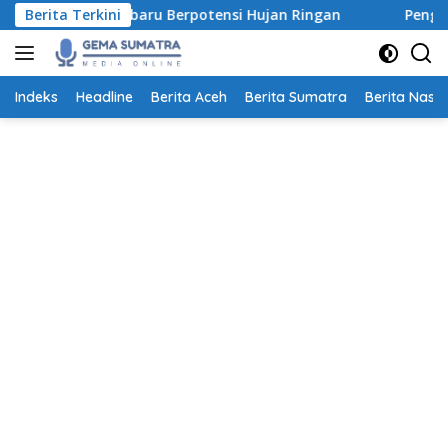
Langsung
Pekanbaru Berpotensi Hujan Ringan
Berita Terkini
Pengurus PWI Dharm
ke
konten
Indeks
Headline
Berita Aceh
Berita Sumatra
Berita Nasio