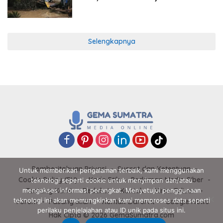
Selengkapnya
Pemberitahuan Privasi
Syarat dan Ketentuan
Untuk memberikan pengalaman terbaik, kami menggunakan
Cookie Policy (EU)
Kode Etik
Pedoman Media Siber
teknologi seperti cookie untuk menyimpan dan/atau
Tentang Kami
Redaksi
Kontak
Kirim Tulisan
mengakses informasi perangkat. Menyetujui penggunaan
teknologi ini akan memungkinkan kami memproses data seperti
Forum
Pasang Iklan
Kontak Darurat
Google News
perilaku penjelajahan atau ID unik pada situs ini.
Hak Cipta © 2026 GemaSumatra.com