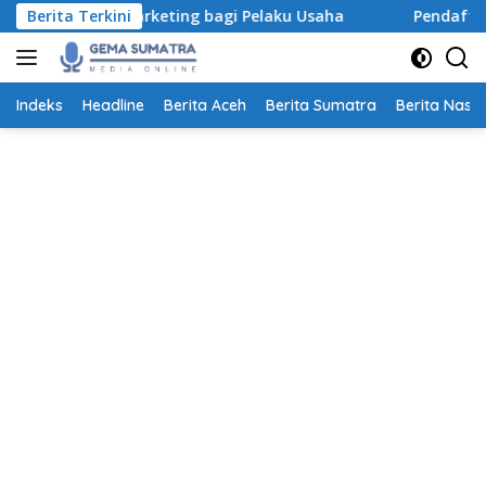
Langsung
shop Digital Marketing bagi Pelaku Usaha
Berita Terkini
Pendaftaran
ke
konten
Indeks
Headline
Berita Aceh
Berita Sumatra
Berita Nasio