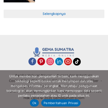
Selengkapnya
Pemberitahuan Privasi
Syarat dan Ketentuan
Untuk memberikan pengalaman terbaik, kami menggunakan
Cookie Policy (EU)
Kode Etik
Pedoman Media Siber
teknologi seperti cookie untuk menyimpan dan/atau
Tentang Kami
Redaksi
Kontak
Kirim Tulisan
mengakses informasi perangkat. Menyetujui penggunaan
teknologi ini akan memungkinkan kami memproses data seperti
Forum
Pasang Iklan
Kontak Darurat
Google News
perilaku penjelajahan atau ID unik pada situs ini.
Hak Cipta © 2026 GemaSumatra.com
Ok
Pemberitahuan Privasi