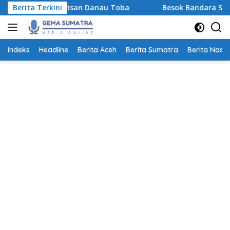
Langsung
at Warisan Danau Toba
Berita Terkini
Besok Bandara SSK II Pekanbaru 
ke
konten
Indeks
Headline
Berita Aceh
Berita Sumatra
Berita Nasio