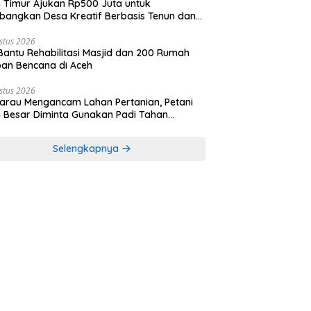
 Timur Ajukan Rp500 Juta untuk
angkan Desa Kreatif Berbasis Tenun dan
r Pandan
stus 2026
Bantu Rehabilitasi Masjid dan 200 Rumah
an Bencana di Aceh
stus 2026
rau Mengancam Lahan Pertanian, Petani
 Besar Diminta Gunakan Padi Tahan
ringan
Selengkapnya