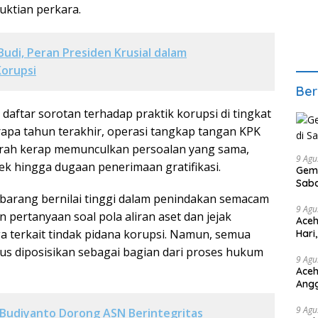
ktian perkara.
Budi, Peran Presiden Krusial dalam
orupsi
Ber
aftar sorotan terhadap praktik korupsi di tingkat
apa tahun terakhir, operasi tangkap tangan KPK
erah kerap memunculkan persoalan yang sama,
9 Agu
ek hingga dugaan penerimaan gratifikasi.
Gemp
Saba
 barang bernilai tinggi dalam penindakan semacam
9 Agu
 pertanyaan soal pola aliran aset dan jejak
Aceh
ga terkait tindak pidana korupsi. Namun, semua
Hari
Diop
rus diposisikan sebagai bagian dari proses hukum
9 Agu
Aceh
Angg
9 Agu
Budiyanto Dorong ASN Berintegritas