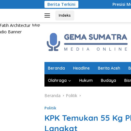
Langsung
Berita Terkini
Presisi Merdeka Run 2026
ke
konten
Indeks
tutup
Beranda
Headline
Berita Aceh
B
Olahraga
Hukum
Budaya
Bis
Beranda
Politik
Politik
KPK Temukan 55 Kg Pla
Langkat