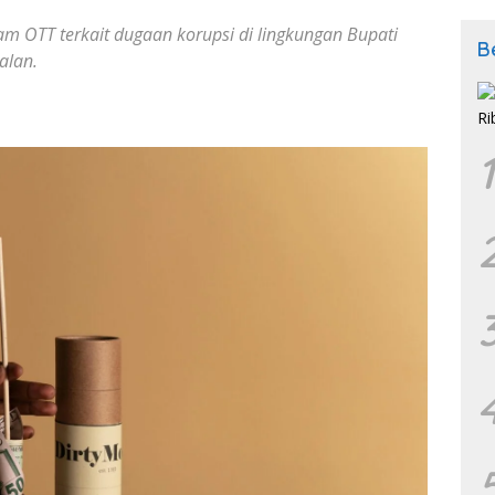
m OTT terkait dugaan korupsi di lingkungan Bupati
B
alan.
1