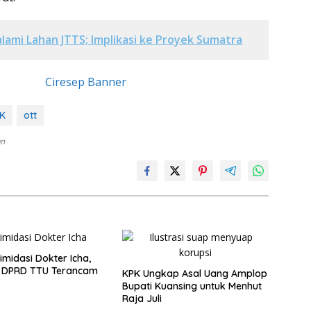
lami Lahan JTTS; Implikasi ke Proyek Sumatra
K
ott
an
imidasi Dokter Icha,
 DPRD TTU Terancam
KPK Ungkap Asal Uang Amplop
Bupati Kuansing untuk Menhut
Raja Juli