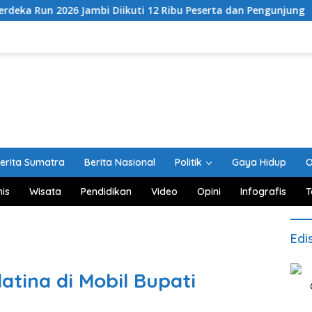
 Jambi Diikuti 12 Ribu Peserta dan Pengunjung
Hari Te
erita Sumatra
Berita Nasional
Politik
Gaya Hidup
O
nis
Wisata
Pendidikan
Video
Opini
Infografis
T
Edi
tina di Mobil Bupati