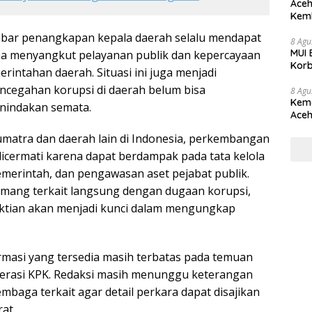
Aceh
Kemb
Tika
abar penangkapan kepala daerah selalu mendapat
8 Agu
MUI 
na menyangkut pelayanan publik dan kepercayaan
Korb
intahan daerah. Situasi ini juga menjadi
cegahan korupsi di daerah belum bisa
8 Agu
Kema
nindakan semata.
Aceh
Keke
matra dan daerah lain di Indonesia, perkembangan
dicermati karena dapat berdampak pada tata kelola
merintah, dan pengawasan aset pejabat publik.
emang terkait langsung dengan dugaan korupsi,
tian akan menjadi kunci dalam mengungkap
ormasi yang tersedia masih terbatas pada temuan
perasi KPK. Redaksi masih menunggu keterangan
lembaga terkait agar detail perkara dapat disajikan
at.