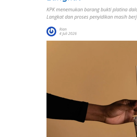
KPK menemukan barang bukti platina dala
Langkat dan proses penyidikan masih berj
Rian
4 Juli 2026