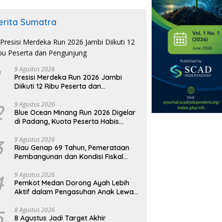
erita Sumatra
9 Agustus 2026
Presisi Merdeka Run 2026 Jambi
Diikuti 12 Ribu Peserta dan
Pengunjung
2
9 Agustus 2026
Blue Ocean Minang Run 2026 Digelar
di Padang, Kuota Peserta Habis
Terjual
3
9 Agustus 2026
Riau Genap 69 Tahun, Pemerataan
Pembangunan dan Kondisi Fiskal
Jadi Sorotan
4
9 Agustus 2026
Pemkot Medan Dorong Ayah Lebih
Aktif dalam Pengasuhan Anak Lewat
Program GATI
5
8 Agustus 2026
8 Agustus Jadi Target Akhir