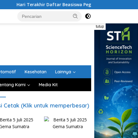
rakhir Daftar Beasiswa Pegadaian USU 2026, UKT Ditanggung Pe
tutup
tomotif
Kesehatan
Lainnya
entang Kami
Media Kit
si Cetak (Klik untuk memperbesar)