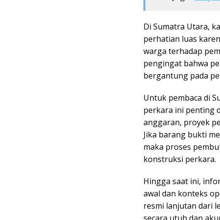
Di Sumatra Utara, k
perhatian luas kare
warga terhadap pemer
pengingat bahwa pen
bergantung pada pe
Untuk pembaca di Su
perkara ini penting 
anggaran, proyek pe
Jika barang bukti m
maka proses pembuk
konstruksi perkara.
Hingga saat ini, inf
awal dan konteks o
resmi lanjutan dari 
secara utuh dan akur