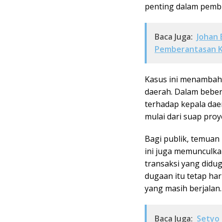
penting dalam pembu
Baca Juga:
Johan 
Pemberantasan K
Kasus ini menambah d
daerah. Dalam beber
terhadap kepala da
mulai dari suap proy
Bagi publik, temuan
ini juga memunculkan
transaksi yang didu
dugaan itu tetap ha
yang masih berjalan.
Baca Juga:
Setyo 