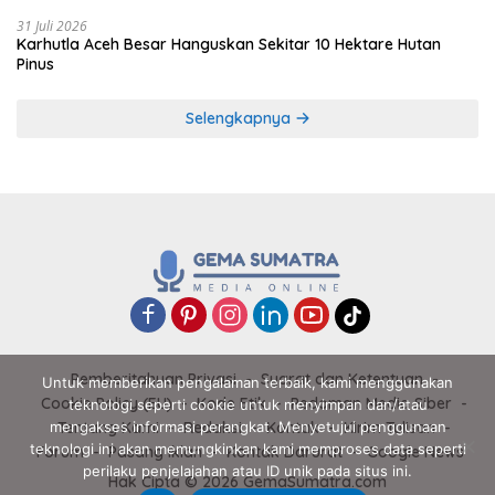
31 Juli 2026
Karhutla Aceh Besar Hanguskan Sekitar 10 Hektare Hutan
Pinus
Selengkapnya
Pemberitahuan Privasi
Syarat dan Ketentuan
Untuk memberikan pengalaman terbaik, kami menggunakan
Cookie Policy (EU)
Kode Etik
Pedoman Media Siber
teknologi seperti cookie untuk menyimpan dan/atau
mengakses informasi perangkat. Menyetujui penggunaan
Tentang Kami
Redaksi
Kontak
Kirim Tulisan
teknologi ini akan memungkinkan kami memproses data seperti
Forum
Pasang Iklan
Kontak Darurat
Google News
perilaku penjelajahan atau ID unik pada situs ini.
Hak Cipta © 2026 GemaSumatra.com