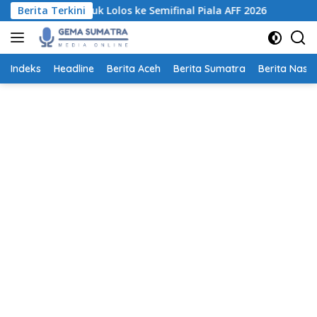
Langsung
a untuk Lolos ke Semifinal Piala AFF 2026
Berita Terkini
Pemprov Sumu
ke
konten
Indeks
Headline
Berita Aceh
Berita Sumatra
Berita Nasio