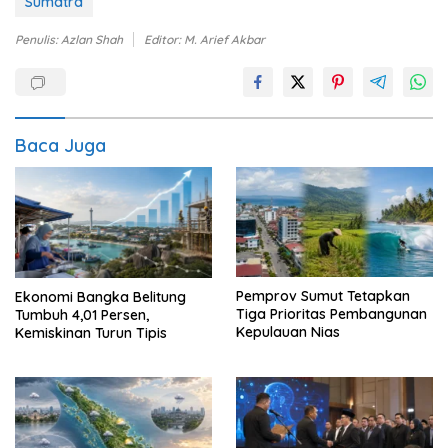
Sumatra
Penulis: Azlan Shah
Editor: M. Arief Akbar
Baca Juga
Pemprov Sumut Tetapkan
Ekonomi Bangka Belitung
Tiga Prioritas Pembangunan
Tumbuh 4,01 Persen,
Kepulauan Nias
Kemiskinan Turun Tipis