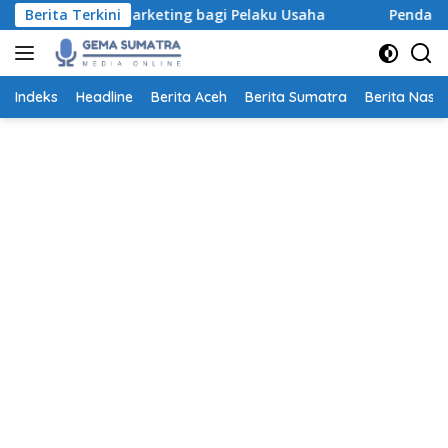
Langsung
igital Marketing bagi Pelaku Usaha
Berita Terkini
Pendaftaran Beasi
ke
konten
Indeks
Headline
Berita Aceh
Berita Sumatra
Berita Nasio