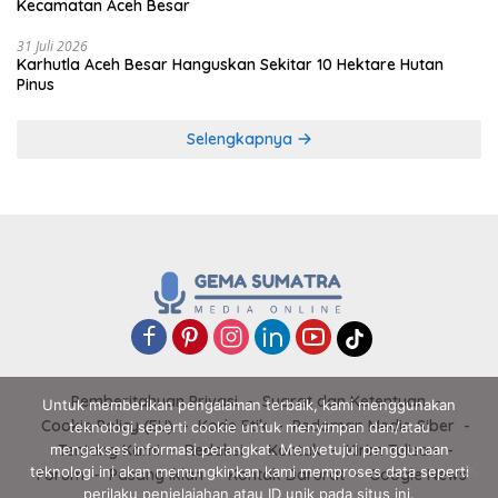
Kecamatan Aceh Besar
31 Juli 2026
Karhutla Aceh Besar Hanguskan Sekitar 10 Hektare Hutan
Pinus
Selengkapnya
Pemberitahuan Privasi
Syarat dan Ketentuan
Untuk memberikan pengalaman terbaik, kami menggunakan
Cookie Policy (EU)
Kode Etik
Pedoman Media Siber
teknologi seperti cookie untuk menyimpan dan/atau
mengakses informasi perangkat. Menyetujui penggunaan
Tentang Kami
Redaksi
Kontak
Kirim Tulisan
teknologi ini akan memungkinkan kami memproses data seperti
Forum
Pasang Iklan
Kontak Darurat
Google News
perilaku penjelajahan atau ID unik pada situs ini.