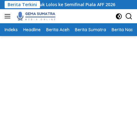
Langsung
a untuk Lolos ke Semifinal Piala AFF 2026
Berita Terkini
Pemprov Sum
ke
konten
Indeks
Headline
Berita Aceh
Berita Sumatra
Berita Nasio