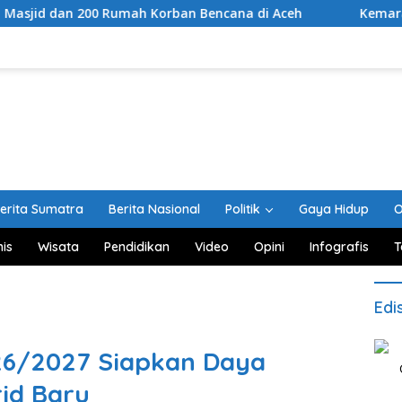
Rumah Korban Bencana di Aceh
Kemarau Mengancam Laha
erita Sumatra
Berita Nasional
Politik
Gaya Hidup
O
nis
Wisata
Pendidikan
Video
Opini
Infografis
T
Edi
26/2027 Siapkan Daya
id Baru