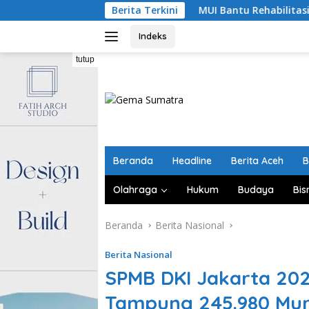
Langsung
MUI Bantu Rehabilitasi Masjid dan 200 
Berita Terkini
ke
konten
Indeks
tutup
Beranda
Headline
Berita Aceh
B
Olahraga
Hukum
Budaya
Bis
Beranda
Berita Nasional
Berita Nasional
SPMB DKI Jakarta 20
Tampung 245.980 Mur