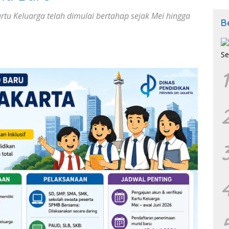
rtu Keluarga telah dimulai bertahap sejak Mei hingga
B
1