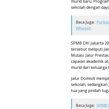
murid baru. Program 
sekolah dengan daya
Baca Juga:
Purba
Whoosh
SPMB DKI Jakarta 20
tersebut meliputi Jalu
Mutasi. Jalur Presta
capaian akademik ata
murid dari keluarga
Jalur Domisili memp
sekolah, sedangkan 
tua yang pindah tug
Baca Juga:
SPMB S