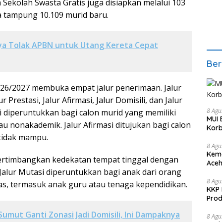
Sekolah Swasta Gratis juga disiapkan melalui 103
 tampung 10.109 murid baru.
ya Tolak APBN untuk Utang Kereta Cepat
Ber
26/2027 membuka empat jalur penerimaan. Jalur
r Prestasi, Jalur Afirmasi, Jalur Domisili, dan Jalur
8 Agu
si diperuntukkan bagi calon murid yang memiliki
MUI 
u nonakademik. Jalur Afirmasi ditujukan bagi calon
Korb
 tidak mampu.
8 Agu
Kema
ertimbangkan kedekatan tempat tinggal dengan
Aceh
Jalur Mutasi diperuntukkan bagi anak dari orang
Keke
8 Agu
as, termasuk anak guru atau tenaga kependidikan.
KKP 
Prod
umut Ganti Zonasi Jadi Domisili, Ini Dampaknya
8 Agu