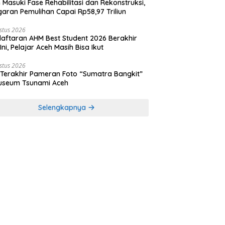
 Masuki Fase Rehabilitasi dan Rekonstruksi,
aran Pemulihan Capai Rp58,97 Triliun
stus 2026
aftaran AHM Best Student 2026 Berakhir
 Ini, Pelajar Aceh Masih Bisa Ikut
stus 2026
 Terakhir Pameran Foto “Sumatra Bangkit”
useum Tsunami Aceh
Selengkapnya