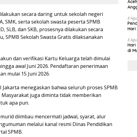
Aceh
Angg
lakukan secara daring untuk sekolah negeri
8 Agu
A, SMK, serta sekolah swasta peserta SPMB
Pend
Hari
, SLB, dan SKB, prosesnya dilakukan secara
itu, SPMB Sekolah Swasta Gratis dilaksanakan
8 Agu
Hari
di M
kun dan verifikasi Kartu Keluarga telah dimulai
hingga awal Juni 2026. Pendaftaran penerimaan
an mulai 15 Juni 2026.
KI Jakarta menegaskan bahwa seluruh proses SPMB
a. Masyarakat juga diminta tidak memberikan
ntuk apa pun.
murid diimbau mencermati jadwal, syarat, alur
ngumuman melalui kanal resmi Dinas Pendidikan
rtal SPMB.