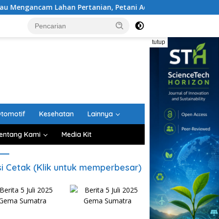
n Pertanian, Petani Aceh Besar Diminta Gunakan Padi Tahan
tutup
tomotif
Kesehatan
Lainnya
entang Kami
Media Kit
si Cetak (Klik untuk memperbesar)