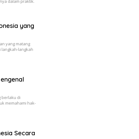
nya dalam praktik.
donesia yang
pan yang matang
i langkah-langkah
Mengenal
 berlaku di
tuk memahami hak-
nesia Secara