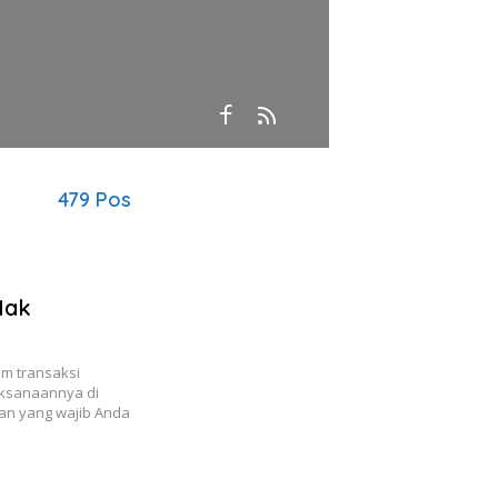
479 Pos
Hak
m transaksi
aksanaannya di
kan yang wajib Anda