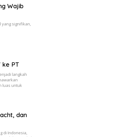
ng Wajib
 yang signifikan,
 ke PT
enjadi langkah
menawarkan
h luas untuk
acht, dan
 di Indonesia,