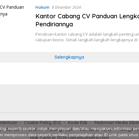
Hukum
8 Desember 2024
Kantor Cabang CV Panduan Lengk
Pendiriannya
Pendirian kantor cabang CV adalah langkah penting 
cakupan bisnis. Simak langkah-langkah lengkapnya di s
Selengkapnya
etentuan
Cookie Policy (EU)
Kode Etik
Pedoman Media Sibe
ogi seperti cookie untuk menyimpan dan/atau mengakses informasi per
im Tulisan
Forum
Pasang Iklan
Kontak Darurat
Google N
i memproses data seperti perilaku penjelajahan atau ID unik pada situs 
Hak Cipta © 2026 GemaSumatra.com