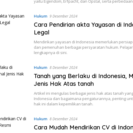
yaitu Eigendom, Erfpacht, dan Opstal, serta perbedaan
Hukum
9 Desember 2024
Cara Pendirian akta Yayasan di In
Legal
Mendirikan yayasan di Indonesia memerlukan persia
dan pemenuhan berbagai persyaratan hukum. Pelajar
lengkapnya di sini.
Hukum
8 Desember 2024
Tanah yang Berlaku di Indonesia, 
Jenis Hak Atas tanah
Artikel ini mengulas berbagai jenis hak atas tanah yang
Indonesia dan bagaimana pengaturannya, penting un
hak ini dalam kepemilikan tanah.
Hukum
8 Desember 2024
Cara Mudah Mendirikan CV di Indo