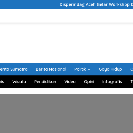
Disperindag Aceh Gelar Workshop Digital M
erita Sumatra
Berita Nasional
Politik
Gaya Hidup
O
nis
Wisata
Pendidikan
Video
Opini
Infografis
T