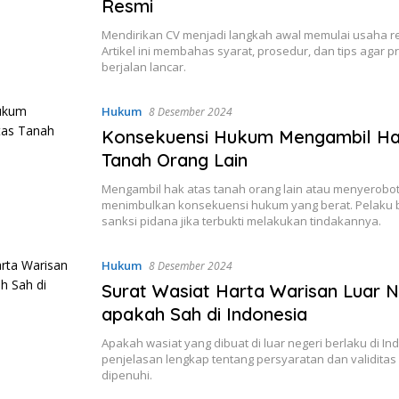
Resmi
Mendirikan CV menjadi langkah awal memulai usaha re
Artikel ini membahas syarat, prosedur, dan tips agar p
berjalan lancar.
Hukum
8 Desember 2024
Konsekuensi Hukum Mengambil Ha
Tanah Orang Lain
Mengambil hak atas tanah orang lain atau menyerobot
menimbulkan konsekuensi hukum yang berat. Pelaku 
sanksi pidana jika terbukti melakukan tindakannya.
Hukum
8 Desember 2024
Surat Wasiat Harta Warisan Luar N
apakah Sah di Indonesia
Apakah wasiat yang dibuat di luar negeri berlaku di I
penjelasan lengkap tentang persyaratan dan validita
dipenuhi.