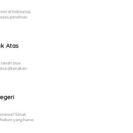
smi di Indonesia.
roses pendirian
k Atas
 tanah bisa
bisa dikenakan
egeri
ndonesia? Simak
s hukum yang harus