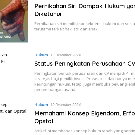
Pernikahan Siri Dampak Hukum ya
Diketahui
Pernikahan siri memiliki konsekuensi hukum dan sosial
terutama terkait hak istri dan anak.
Hukum
13 Desember 2024
Status Peningkatan Perusahaan CV
Peningkatan bentuk perusahaan dari CV menjadi PT m
strategis bagi pemilik bisnis. Proses ini tidak hanya 
keuntungan hukum, tetapi juga membuka peluang lebi
perkembangan usaha.
Hukum
10 Desember 2024
Memahami Konsep Eigendom, Erfp
Opstal
Artikel ini membahas konsep hukum tanah yang penting