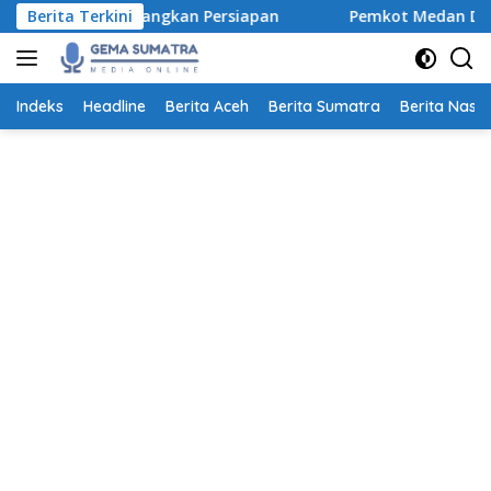
Langsung
 Matangkan Persiapan
Berita Terkini
Pemkot Medan Dorong Ayah Lebih
ke
konten
Indeks
Headline
Berita Aceh
Berita Sumatra
Berita Nasio