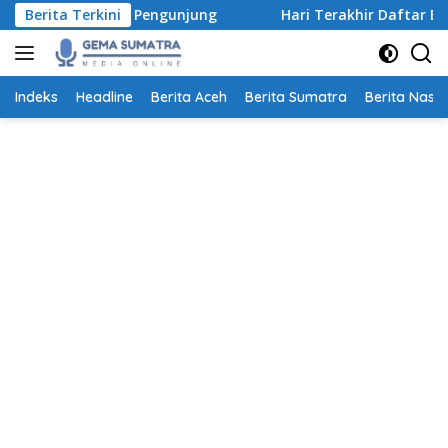
Langsung
 dan Pengunjung
Berita Terkini
Hari Terakhir Daftar Beasiswa Pegadai
ke
konten
Indeks
Headline
Berita Aceh
Berita Sumatra
Berita Nasio