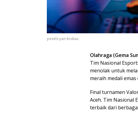
pexels-yan-krukau
Olahraga (Gema Su
Tim Nasional Espor
menolak untuk melan
meraih medali emas 
Final turnamen Valo
Aceh. Tim Nasional 
terbaik dari berbaga