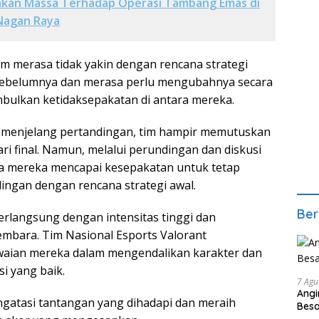
akan Massa Terhadap Operasi Tambang Emas di
Nagan Raya
m merasa tidak yakin dengan rencana strategi
 sebelumnya dan merasa perlu mengubahnya secara
imbulkan ketidaksepakatan di antara mereka.
is menjelang pertandingan, tim hampir memutuskan
ari final. Namun, melalui perundingan dan diskusi
ya mereka mencapai kesepakatan untuk tetap
ingan dengan rencana strategi awal.
Ber
erlangsung dengan intensitas tinggi dan
mbara. Tim Nasional Esports Valorant
aian mereka dalam mengendalikan karakter dan
i yang baik.
7 Agu
Angi
gatasi tantangan yang dihadapi dan meraih
Bes