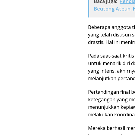
Baca Juga:
Penol
Beutong Ateuh, 
Beberapa anggota ti
yang telah disusun
drastis. Hal ini men
Pada saat-saat krit
untuk menarik diri d
yang intens, akhirn
melanjutkan pertand
Pertandingan final b
ketegangan yang me
menunjukkan kepiaw
melakukan koordinas
Mereka berhasil men