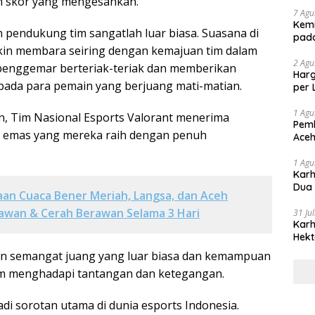
 skor yang mengesankan.
7 Agu
Kemi
 pendukung tim sangatlah luar biasa. Suasana di
pad
kin membara seiring dengan kemajuan tim dalam
2 Agu
penggemar berteriak-teriak dan memberikan
Harg
ada para pemain yang berjuang mati-matian.
per 
1 Agu
n, Tim Nasional Esports Valorant menerima
Pemb
 emas yang mereka raih dengan penuh
Aceh
1 Agu
Karh
Dua
aan Cuaca Bener Meriah, Langsa, dan Aceh
rawan & Cerah Berawan Selama 3 Hari
31 Ju
Karh
Hekt
 semangat juang yang luar biasa dan kemampuan
am menghadapi tantangan dan ketegangan.
jadi sorotan utama di dunia esports Indonesia.