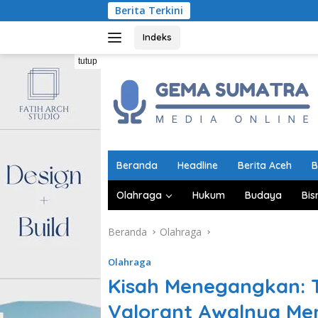
Langsung
Berita Terkini
Indonesia
ke
konten
Indeks
tutup
Beranda
Headline
Berita Aceh
B
Olahraga
Hukum
Budaya
Bis
Beranda
Olahraga
Olahraga
Kisah Menegangkan: T
Valorant Awalnya Men