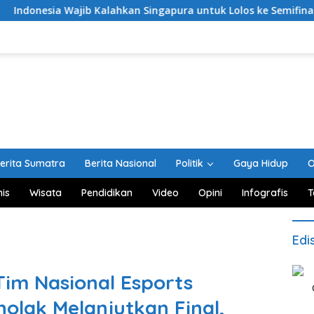
 Wajib Kalahkan Singapura untuk Lolos ke Semifinal Piala AFF 20
erita Sumatra
Berita Nasional
Politik
Gaya Hidup
O
nis
Wisata
Pendidikan
Video
Opini
Infografis
T
Edi
im Nasional Esports
olak Melanjutkan Final,