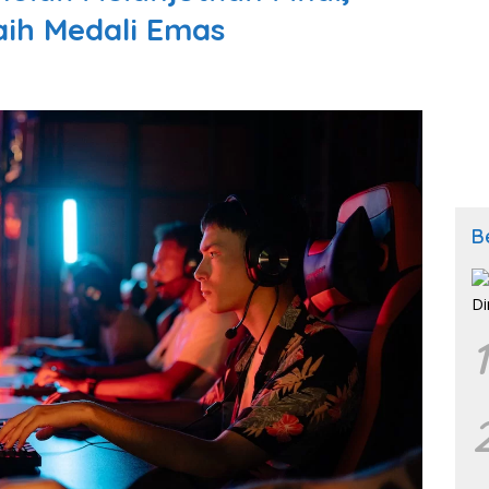
ih Medali Emas
B
1