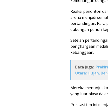
kemenangan dengan
Reaksi penonton dan
arena menjadi sema
pertandingan. Para 
dukungan penuh kep
Setelah pertandinga
penghargaan medali
kebanggaan.
Baca Juga:
Prakir
Utara: Hujan, Be
Mereka menunjukkan
yang luar biasa dal
Prestasi tim ini men