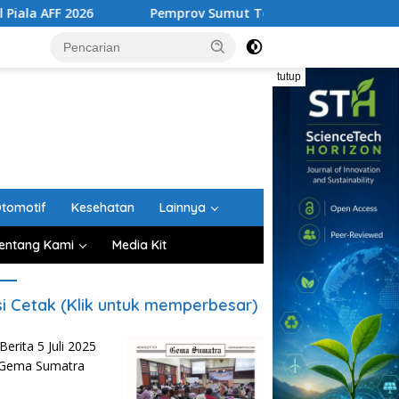
26
Pemprov Sumut Tertibkan Lima Rumah Dinas di Bekas
tutup
tomotif
Kesehatan
Lainnya
entang Kami
Media Kit
si Cetak (Klik untuk memperbesar)