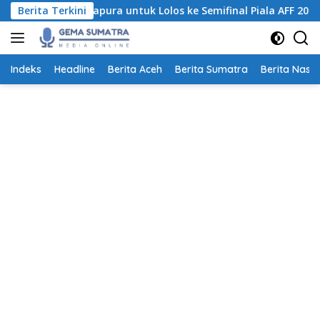
Langsung
lahkan Singapura untuk Lolos ke Semifinal Piala AFF 2026
Berita Terkini
ke
konten
Indeks
Headline
Berita Aceh
Berita Sumatra
Berita Nasio