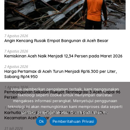
7 Agustus 2026
Angin Kencang Rusak Empat Bangunan di Aceh Besar
7 Agustus 2026
Kemiskinan Aceh Naik Menjadi 12,34 Persen pada Maret 2026
2 Agustus 2026
Harga Pertamax di Aceh Turun Menjadi Rp16.300 per Liter,
Sabang Rp14.950
1 Agustus 2026
Untuk memberikan pengalaman terbaik, kami menggunakan
Pembangunan Sekolah Rakyat Terintegrasi 3 Aceh Capai 96
teknologi seperti cookie untuk menyimpan dan/atau
Persen
mengakses informasi perangkat. Menyetujui penggunaan
teknologi ini akan memungkinkan kami memproses data seperti
1 Agustus 2026
Karhutla Membakar Sekitar 20 Hektare Lahan di Dua
perilaku penjelajahan atau ID unik pada situs ini.
Kecamatan Aceh Besar
Ok
Pemberitahuan Privasi
31 Juli 2026