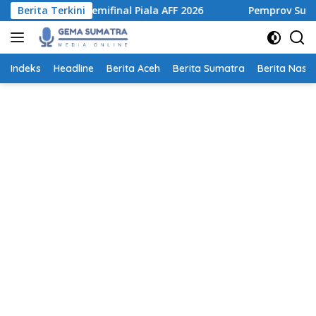
Langsung
e Semifinal Piala AFF 2026
Berita Terkini
Pemprov Sumut Tertibkan Li
ke
konten
Indeks
Headline
Berita Aceh
Berita Sumatra
Berita Nasio