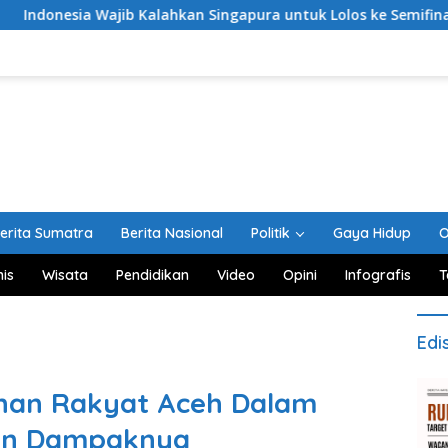
jib Kalahkan Singapura untuk Lolos ke Semifinal Piala AFF 2026
erita Sumatra
Berita Nasional
Politik
Gaya Hidup
O
nis
Wisata
Pendidikan
Video
Opini
Infografis
T
Edi
nan Rakyat Aceh Dalam
dan Dampaknya