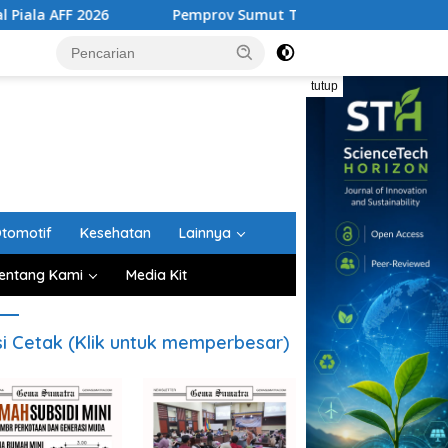
Pemprov Sumut Tertibkan Lima Rumah Dinas di Bekas B
tutup
tomotif
Kesehatan
Lainnya
entang Kami
Media Kit
si Cetak (Klik untuk memperbesar)