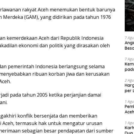
erlawanan rakyat Aceh menemukan bentuk barunya
h Merdeka (GAM), yang didirikan pada tahun 1976
 kemerdekaan Aceh dari Republik Indonesia
7 Agu
Angi
akadilan ekonomi dan politik yang dirasakan oleh
Bes
7 Agu
Kemi
dan pemerintah Indonesia berlangsung selama
pad
 menyebabkan ribuan korban jiwa dan kerusakan
2 Agu
Aceh.
Harg
per 
erjadi pada tahun 2005 ketika perjanjian damai
1 Agu
ani.
Pemb
Aceh
gakhiri konflik bersenjata dan memberikan
i Aceh, termasuk hak untuk mengatur urusan
1 Agu
Karh
enerimaan sebagian besar pendapatan dari sumber
Dua