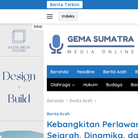
Langsung
Berita Terkini
Indonesia Wa
ke
konten
Indeks
tutup
Beranda
Headline
Berita Aceh
B
Olahraga
Hukum
Budaya
Bis
Beranda
Berita Aceh
Berita Aceh
Kebangkitan Perlawa
Sejarah, Dinamika, 