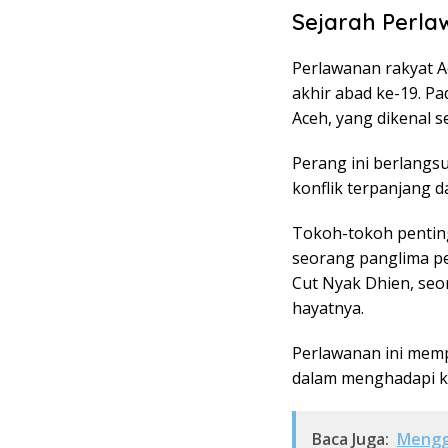
Sejarah Perl
Perlawanan rakyat A
akhir abad ke-19. P
Aceh, yang dikenal s
Perang ini berlangs
konflik terpanjang d
Tokoh-tokoh pentin
seorang panglima pe
Cut Nyak Dhien, seo
hayatnya.
Perlawanan ini memp
dalam menghadapi ke
Baca Juga:
Mengga