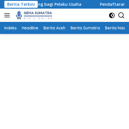
Langsung
eting bagi Pelaku Usaha
Berita Terkini
Pendaftaran Beasiswa S-1 Gur
ke
konten
Indeks
Headline
Berita Aceh
Berita Sumatra
Berita Nasio