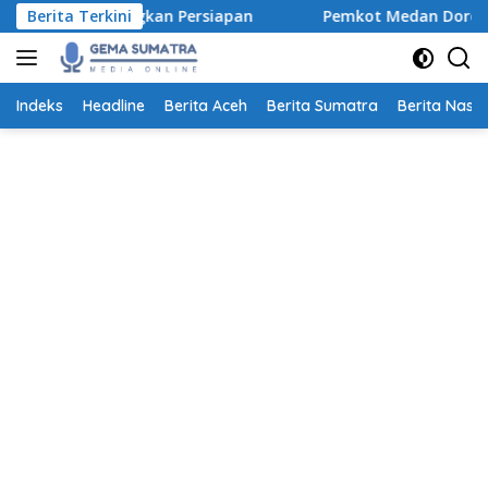
Langsung
tangkan Persiapan
Berita Terkini
Pemkot Medan Dorong Ayah Lebih Ak
ke
konten
Indeks
Headline
Berita Aceh
Berita Sumatra
Berita Nasio