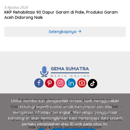
8 Agustus 2026
KKP Rehabilitasi 90 Dapur Garam di Pidie, Produksi Garam
Aceh Didorong Naik
Selengkapnya
Pemberitahuan Privasi
Syarat dan Ketentuan
Untuk memberikan pengalaman terbaik, kami menggunakan
Cookie Policy (EU)
Kode Etik
Pedoman Media Siber
teknologi seperti cookie untuk menyimpan dan/atau
mengakses informasi perangkat. Menyetujui penggunaan
Tentang Kami
Redaksi
Kontak
Kirim Tulisan
teknologi ini akan memungkinkan kami memproses data seperti
Forum
Pasang Iklan
Kontak Darurat
Google News
perilaku penjelajahan atau ID unik pada situs ini.
Hak Cipta © 2026 GemaSumatra.com