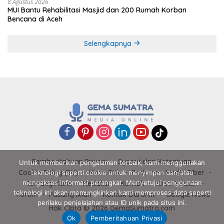
8 Agustus 2026
MUI Bantu Rehabilitasi Masjid dan 200 Rumah Korban
Bencana di Aceh
Selengkapnya
Pemberitahuan Privasi
Syarat dan Ketentuan
Untuk memberikan pengalaman terbaik, kami menggunakan
Cookie Policy (EU)
Kode Etik
Pedoman Media Siber
teknologi seperti cookie untuk menyimpan dan/atau
mengakses informasi perangkat. Menyetujui penggunaan
Tentang Kami
Redaksi
Kontak
Kirim Tulisan
teknologi ini akan memungkinkan kami memproses data seperti
Forum
Pasang Iklan
Kontak Darurat
Google News
perilaku penjelajahan atau ID unik pada situs ini.
Hak Cipta © 2026 GemaSumatra.com
Ok
Pemberitahuan Privasi