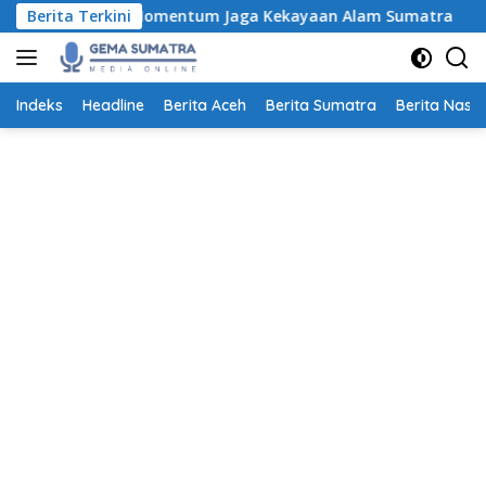
Langsung
ri Ini, Momentum Jaga Kekayaan Alam Sumatra
Berita Terkini
Transaks
ke
konten
Indeks
Headline
Berita Aceh
Berita Sumatra
Berita Nasio