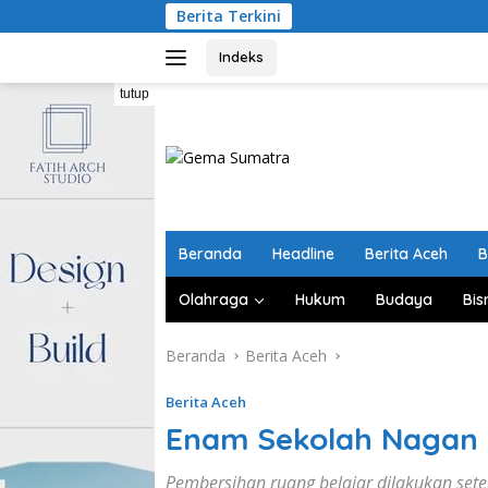
Langsung
Berita Terkini
Indonesia
ke
konten
Indeks
tutup
Beranda
Headline
Berita Aceh
B
Olahraga
Hukum
Budaya
Bis
Beranda
Berita Aceh
Berita Aceh
Enam Sekolah Nagan 
Pembersihan ruang belajar dilakukan set