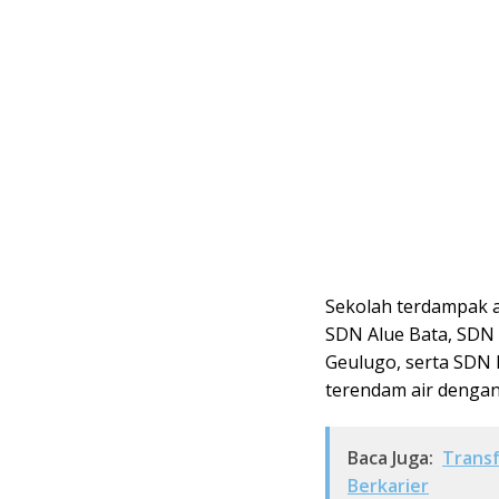
Sekolah terdampak a
SDN Alue Bata, SDN
Geulugo, serta SDN 
terendam air dengan
Baca Juga:
Transf
Berkarier