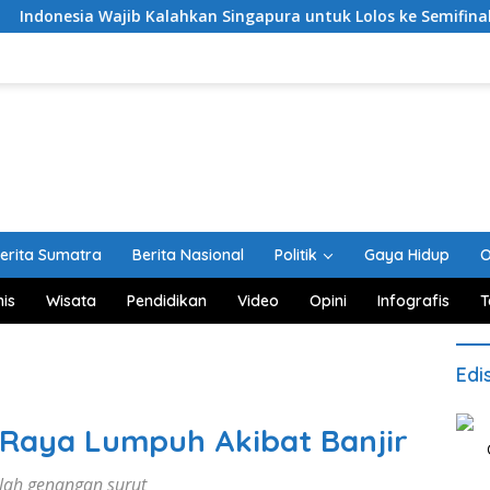
 Wajib Kalahkan Singapura untuk Lolos ke Semifinal Piala AFF 2
erita Sumatra
Berita Nasional
Politik
Gaya Hidup
O
nis
Wisata
Pendidikan
Video
Opini
Infografis
T
Edi
Raya Lumpuh Akibat Banjir
elah genangan surut