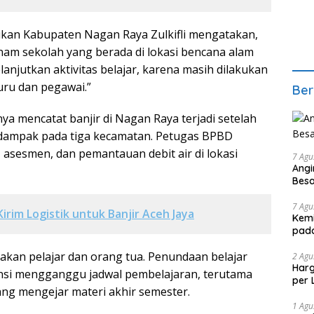
ikan Kabupaten Nagan Raya Zulkifli mengatakan,
am sekolah yang berada di lokasi bencana alam
lanjutkan aktivitas belajar, karena masih dilakukan
ru dan pegawai.”
Ber
a mencatat banjir di Nagan Raya terjadi setelah
rdampak pada tiga kecamatan. Petugas BPBD
 asesmen, dan pemantauan debit air di lokasi
7 Agu
Angi
Bes
7 Agu
irim Logistik untuk Banjir Aceh Jaya
Kemi
pad
kan pelajar dan orang tua. Penundaan belajar
2 Agu
Harg
nsi mengganggu jadwal pembelajaran, terutama
per 
ang mengejar materi akhir semester.
1 Agu