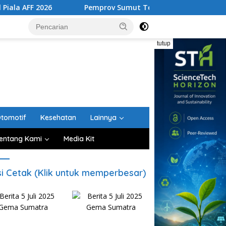
026
Pemprov Sumut Tertibkan Lima Rumah Dinas di Bekas
tutup
tomotif
Kesehatan
Lainnya
entang Kami
Media Kit
si Cetak (Klik untuk memperbesar)