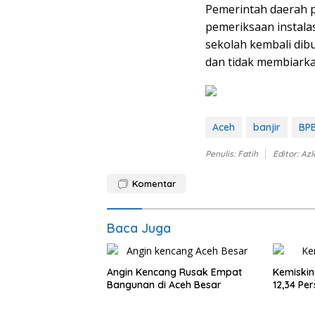
Pemerintah daerah 
pemeriksaan instalasi
sekolah kembali dib
dan tidak membiarka
Aceh
banjir
BP
Penulis: Fatih
Editor: Az
Komentar
Baca Juga
Angin Kencang Rusak Empat
Kemiskin
Bangunan di Aceh Besar
12,34 Pe