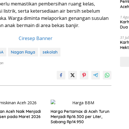
Pemb
perlu memastikan pembersihan ruang kelas,
Aceh
 listrik, serta ketersediaan air bersih sebelum
1 Agu
uka. Warga diminta melaporkan genangan susulan
Karh
n anak bermain di area bekas banjir.
Dua
31 Ju
Karh
Hekt
BA
Nagan Raya
sekolah
lan
an Aceh Naik Menjadi
Harga Pertamax di Aceh Turun
rsen pada Maret 2026
Menjadi Rp16.300 per Liter,
Sabang Rp14.950