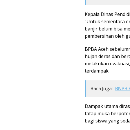
Kepala Dinas Pendid
“Untuk sementara en
banjir belum bisa me
pembersihan oleh gu
BPBA Aceh sebelumny
hujan deras dan be
melakukan evakuasi,
terdampak.
Baca Juga:
BNPB K
Dampak utama dirasa
tatap muka berpote
bagi siswa yang sed