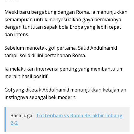
Meski baru bergabung dengan Roma, ia menunjukkan
kemampuan untuk menyesuaikan gaya bermainnya
dengan tuntutan sepak bola Eropa yang lebih cepat
dan intens.
Sebelum mencetak gol pertama, Saud Abdulhamid
tampil solid di lini pertahanan Roma.
Ia melakukan intervensi penting yang membantu tim
meraih hasil positif.
Gol yang dicetak Abdulhamid menunjukkan ketajaman
instingnya sebagai bek modern.
Baca Juga:
Tottenham vs Roma Berakhir Imbang
2-2