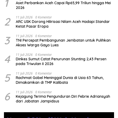
1
Aset Perbankan Aceh Capai Rp65,99 Triliun hingga Mei
2026
2
11 Juli 2026
0 Komentar
ARC USK Dorong Hilirisasi Nilam Aceh Hadapi Standar
Ketat Pasar Eropa
3
11 Juli 2026
0 Komentar
TNI Percepat Pembangunan Jembatan untuk Pulihkan
Akses Warga Gayo Lues
4
11 Juli 2026
0 Komentar
Dinkes Sumut Catat Penurunan Stunting 2,43 Persen
pada Triwulan II 2026
5
11 Juli 2026
0 Komentar
Rachmat Gobel Meninggal Dunia di Usia 63 Tahun,
Dimakamkan di TMP Kalibata
6
11 Juli 2026
0 Komentar
Kejagung Terima Pengunduran Diri Febrie Adriansyah
dari Jabatan Jampidsus