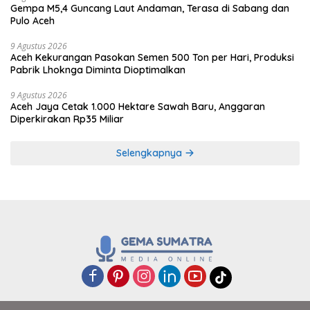
Gempa M5,4 Guncang Laut Andaman, Terasa di Sabang dan
Pulo Aceh
9 Agustus 2026
Aceh Kekurangan Pasokan Semen 500 Ton per Hari, Produksi
Pabrik Lhoknga Diminta Dioptimalkan
9 Agustus 2026
Aceh Jaya Cetak 1.000 Hektare Sawah Baru, Anggaran
Diperkirakan Rp35 Miliar
Selengkapnya