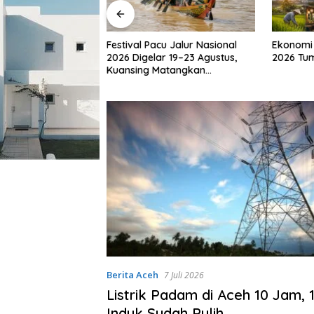
u Jalur Nasional
Ekonomi Indonesia Triwulan II
Kemkomd
 19–23 Agustus,
2026 Tumbuh 5,29 Persen
Waspada
atangkan
Lama ya
Kembali
Berita Aceh
7 Juli 2026
Listrik Padam di Aceh 10 Jam, 
Induk Sudah Pulih