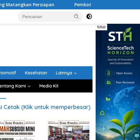
ersiapan
Pemkot Medan Dorong Ayah Lebih Aktif dalam
tutup
tomotif
Kesehatan
Lainnya
entang Kami
Media Kit
si Cetak (Klik untuk memperbesar)