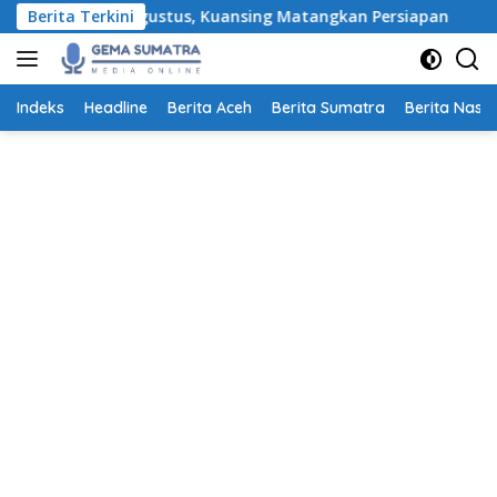
Langsung
elar 19–23 Agustus, Kuansing Matangkan Persiapan
Berita Terkini
Pemko
ke
konten
Indeks
Headline
Berita Aceh
Berita Sumatra
Berita Nasio