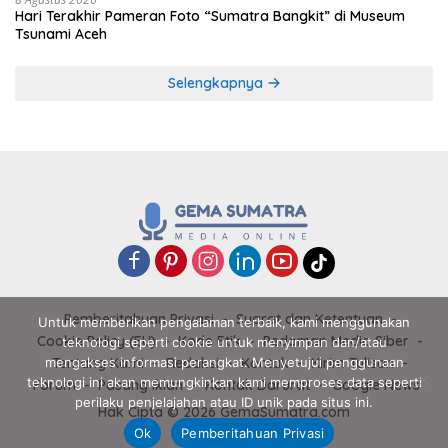
Hari Terakhir Pameran Foto “Sumatra Bangkit” di Museum
Tsunami Aceh
Selengkapnya
Pemberitahuan Privasi
Syarat dan Ketentuan
Untuk memberikan pengalaman terbaik, kami menggunakan
Cookie Policy (EU)
Kode Etik
Pedoman Media Siber
teknologi seperti cookie untuk menyimpan dan/atau
mengakses informasi perangkat. Menyetujui penggunaan
Tentang Kami
Redaksi
Kontak
Kirim Tulisan
teknologi ini akan memungkinkan kami memproses data seperti
Forum
Pasang Iklan
Kontak Darurat
Google News
perilaku penjelajahan atau ID unik pada situs ini.
Hak Cipta © 2026 GemaSumatra.com
Ok
Pemberitahuan Privasi