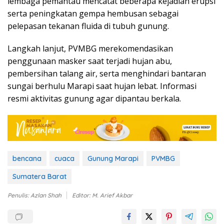
lembaga pemantau mencatat beberapa kejadian erupsi
serta peningkatan gempa hembusan sebagai
pelepasan tekanan fluida di tubuh gunung.
Langkah lanjut, PVMBG merekomendasikan
penggunaan masker saat terjadi hujan abu,
pembersihan talang air, serta menghindari bantaran
sungai berhulu Marapi saat hujan lebat. Informasi
resmi aktivitas gunung agar dipantau berkala.
bencana
cuaca
Gunung Marapi
PVMBG
Sumatera Barat
Penulis: Azlan Shah
Editor: M. Arief Akbar