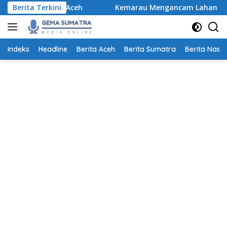
Langsung
ana di Aceh
Berita Terkini
Kemarau Mengancam Lahan Pertanian, Pet
ke
konten
Indeks
Headline
Berita Aceh
Berita Sumatra
Berita Nasio