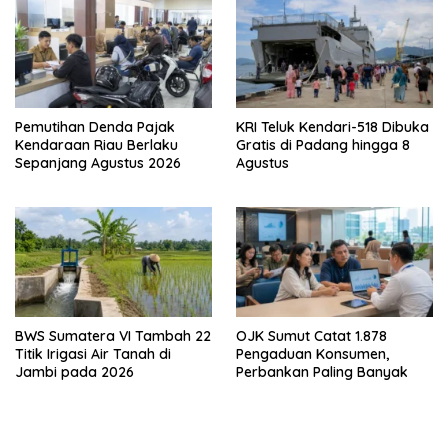
Pemutihan Denda Pajak
KRI Teluk Kendari-518 Dibuka
Kendaraan Riau Berlaku
Gratis di Padang hingga 8
Sepanjang Agustus 2026
Agustus
BWS Sumatera VI Tambah 22
OJK Sumut Catat 1.878
Titik Irigasi Air Tanah di
Pengaduan Konsumen,
Jambi pada 2026
Perbankan Paling Banyak