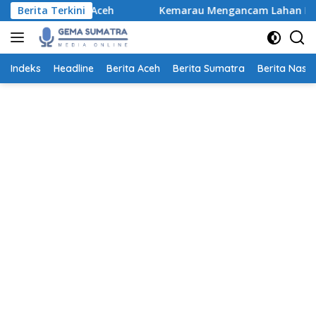
Langsung
 di Aceh
Berita Terkini
Kemarau Mengancam Lahan Pertanian, Petani
ke
konten
Indeks
Headline
Berita Aceh
Berita Sumatra
Berita Nasio