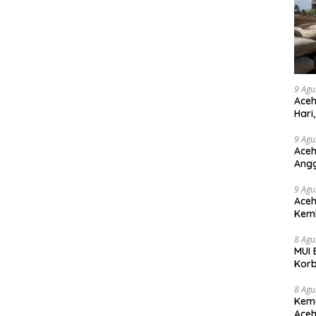
9 Agu
Aceh
Hari
Diop
9 Agu
Aceh
Angg
9 Agu
Aceh
Kemb
Tika
8 Agu
MUI 
Korb
8 Agu
Kema
Aceh