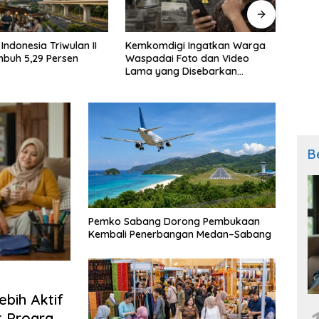
igi Ingatkan Warga
Bantuan Beras untuk 33,24
Indon
i Foto dan Video
Juta Keluarga Mulai Disalurkan
Berla
ng Disebarkan
17 Agustus
B
Pemko Sabang Dorong Pembukaan
Kembali Penerbangan Medan–Sabang
bih Aktif
t Program