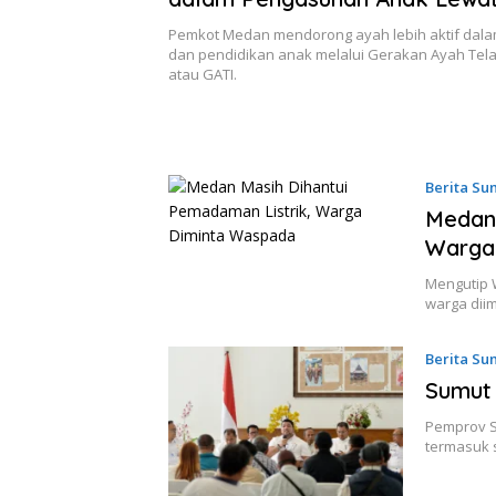
GATI
Pemkot Medan mendorong ayah lebih aktif dal
dan pendidikan anak melalui Gerakan Ayah Tel
atau GATI.
Berita Su
Medan 
Warga
Mengutip 
warga dii
Berita Su
Sumut 
Pemprov S
termasuk s