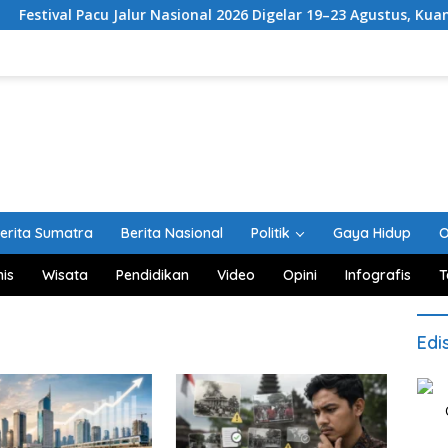
Jalur Nasional 2026 Digelar 19–23 Agustus, Kuansing Matangkan
erita Sumatra
Berita Nasional
Politik
Gaya Hidup
O
nis
Wisata
Pendidikan
Video
Opini
Infografis
T
Edi