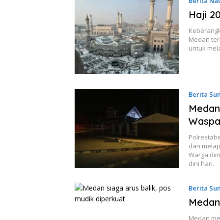
Berita Na
Haji 2
Keberangka
Medan ter
untuk mel
Berita Su
Medan 
Waspa
Polrestab
dan melap
Warga dim
dini hari.
Berita Su
Medan 
Medan mem