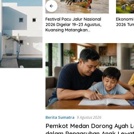
u Jalur Nasional
Ekonomi Indonesia Triwulan II
Kemkomd
 19–23 Agustus,
2026 Tumbuh 5,29 Persen
Waspada
atangkan
Lama ya
Kembali
Berita Sumatra
9 Agustus 2026
Pemkot Medan Dorong Ayah Le
dalam Pengasuhan Anak Lewa