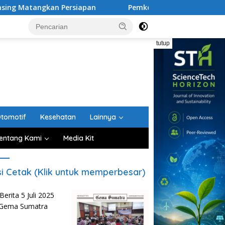
 Persiapan
Pemkot Medan Dorong Ayah Lebih Aktif dal
tutup
tomotif
Kesehatan
Lainnya
entang Kami
Media Kit
si Cetak (Klik untuk memperbesar)