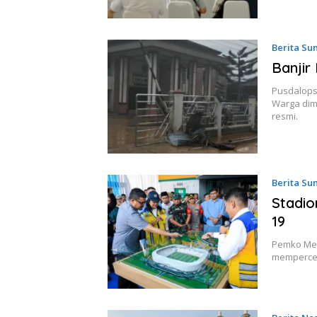
Berita Su
Banjir
Pusdalops
Warga dim
resmi.
Berita Su
Stadio
19
Pemko Med
mempercep