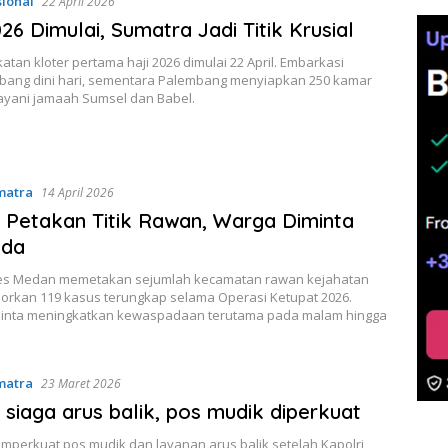
sional
22 April 2026
026 Dimulai, Sumatra Jadi Titik Krusial
tan kloter pertama haji 2026 dimulai 22 April. Embarkasi
bang dini hari, sementara Palembang menyiapkan 250 kamar
ayani jamaah Sumsel dan Babel.
matra
14 April 2026
Petakan Titik Rawan, Warga Diminta
da
es Medan memetakan sejumlah kecamatan rawan kejahatan
orkan 119 kasus terungkap selama Operasi Ketupat 2026.
inta meningkatkan kewaspadaan terutama pada malam hingga
matra
23 Maret 2026
siaga arus balik, pos mudik diperkuat
perkuat pos mudik dan layanan arus balik setelah Kapolri