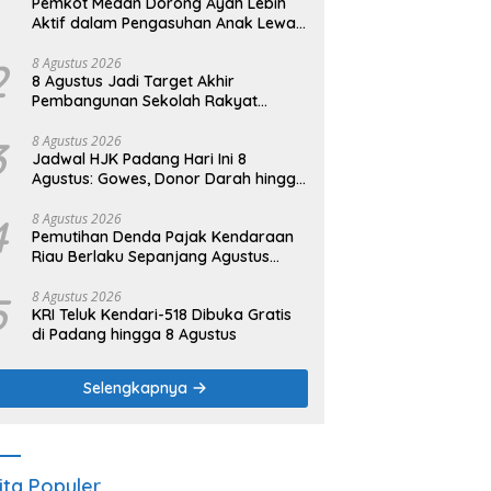
Pemkot Medan Dorong Ayah Lebih
Aktif dalam Pengasuhan Anak Lewat
Program GATI
2
8 Agustus 2026
8 Agustus Jadi Target Akhir
Pembangunan Sekolah Rakyat
Kuansing
3
8 Agustus 2026
Jadwal HJK Padang Hari Ini 8
Agustus: Gowes, Donor Darah hingga
Festival Budaya
4
8 Agustus 2026
Pemutihan Denda Pajak Kendaraan
Riau Berlaku Sepanjang Agustus
2026
5
8 Agustus 2026
KRI Teluk Kendari-518 Dibuka Gratis
di Padang hingga 8 Agustus
Selengkapnya
ita Populer