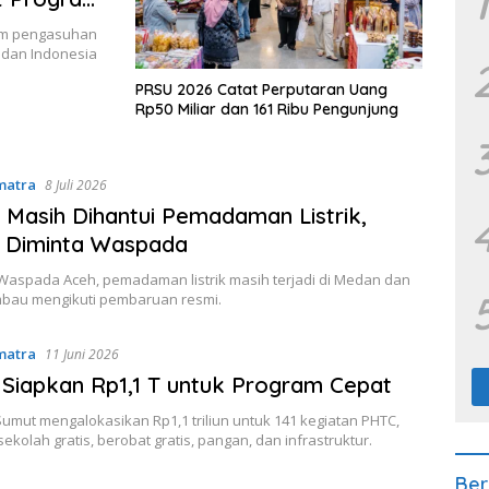
1
am pengasuhan
adan Indonesia
PRSU 2026 Catat Perputaran Uang
Rp50 Miliar dan 161 Ribu Pengunjung
matra
8 Juli 2026
Masih Dihantui Pemadaman Listrik,
 Diminta Waspada
Waspada Aceh, pemadaman listrik masih terjadi di Medan dan
mbau mengikuti pembaruan resmi.
matra
11 Juni 2026
Siapkan Rp1,1 T untuk Program Cepat
umut mengalokasikan Rp1,1 triliun untuk 141 kegiatan PHTC,
ekolah gratis, berobat gratis, pangan, dan infrastruktur.
Ber