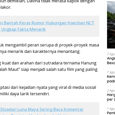
pun demikian, Davina tidak merasa kapok dengan
lakor.
en Bantah Keras Rumor Hubungan Haechan NCT
 Ungkap Fakta Menarik
tuk mengambil peran serupa di proyek-proyek masa
anya menarik dan karakternya menantang.
7 Agu
Angi
 kuat dan arahan dari sutradara ternama Hanung
Bes
lah Maut” siap menjadi salah satu film yang paling
7 Agu
Kemi
pad
tasi dari kejadian nyata yang viral di media sosial
2 Agu
liki daya tarik tersendiri.
Harg
per 
1 Agu
Disadari Luna Maya Sering Baca Komentar
Pemb