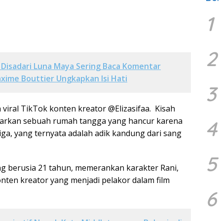
1
2
Disadari Luna Maya Sering Baca Komentar
axime Bouttier Ungkapkan Isi Hati
3
h viral TikTok konten kreator @Elizasifaa. Kisah
rkan sebuah rumah tangga yang hancur karena
4
iga, yang ternyata adalah adik kandung dari sang
5
g berusia 21 tahun, memerankan karakter Rani,
onten kreator yang menjadi pelakor dalam film
6