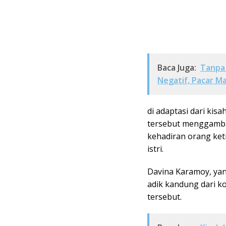
Baca Juga:
Tanpa 
Negatif, Pacar M
di adaptasi dari kisa
tersebut menggamba
kehadiran orang ket
istri.
Davina Karamoy, yan
adik kandung dari k
tersebut.