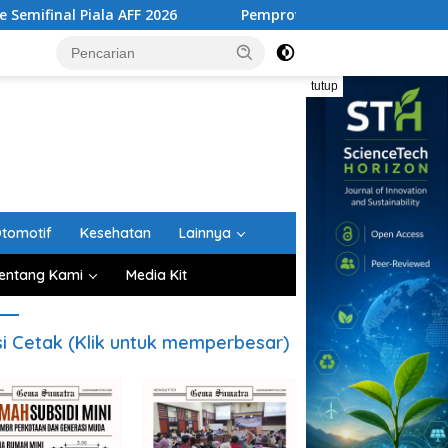
ala AFF 2026
Pemprov Sumut Tertibkan Lima Rumah Dina
tutup
tomotif
Kesehatan
Lainnya
entang Kami
Media Kit
si Cetak (Klik untuk memperbesar)