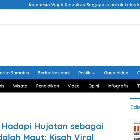
Indonesia Wajib Kalahkan Singapura untuk Lolos ke Semifinal Pi
erita Sumatra
Berita Nasional
Politik
Gaya Hidup
O
nis
Wisata
Pendidikan
Video
Opini
Infografis
T
Edi
 Hadapi Hujatan sebagai
dalah Maut: Kisah Viral