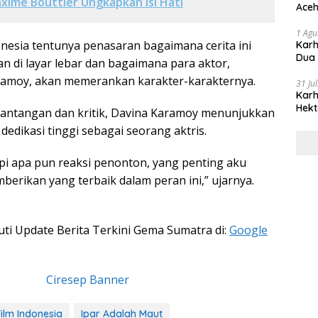
axime Bouttier Ungkapkan Isi Hati
Aceh
1 Agu
nesia tentunya penasaran bagaimana cerita ini
Karh
Dua
an di layar lebar dan bagaimana para aktor,
ramoy, akan memerankan karakter-karakternya.
31 Ju
Karh
Hekt
antangan dan kritik, Davina Karamoy menunjukkan
dedikasi tinggi sebagai seorang aktris.
i apa pun reaksi penonton, yang penting aku
erikan yang terbaik dalam peran ini,” ujarnya.
kuti Update Berita Terkini Gema Sumatra di:
Google
Film Indonesia
Ipar Adalah Maut