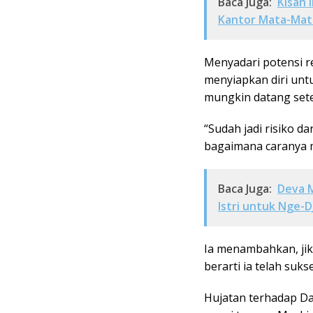
Baca Juga:
Kisah 
Kantor Mata-Mata
Menyadari potensi re
menyiapkan diri unt
mungkin datang setela
“Sudah jadi risiko d
bagaimana caranya 
Baca Juga:
Deva M
Istri untuk Nge-D
Ia menambahkan, ji
berarti ia telah su
Hujatan terhadap Da