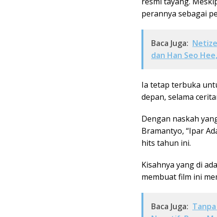
resmi tayang. Meski
perannya sebagai pe
Baca Juga:
Netiz
dan Han Seo Hee,
Ia tetap terbuka un
depan, selama cerit
Dengan naskah yang
Bramantyo, “Ipar Ada
hits tahun ini.
Kisahnya yang di adap
membuat film ini memi
Baca Juga:
Tanpa 