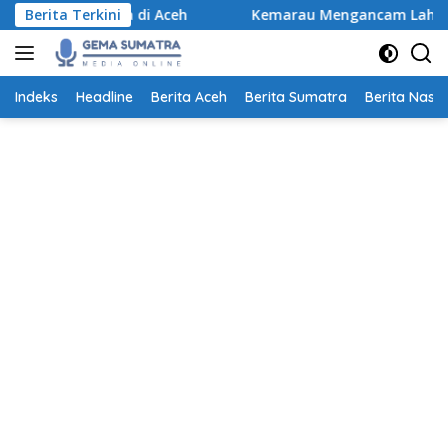
Langsung
cana di Aceh
Berita Terkini
Kemarau Mengancam Lahan Pertanian, Pet
ke
konten
Indeks
Headline
Berita Aceh
Berita Sumatra
Berita Nasio