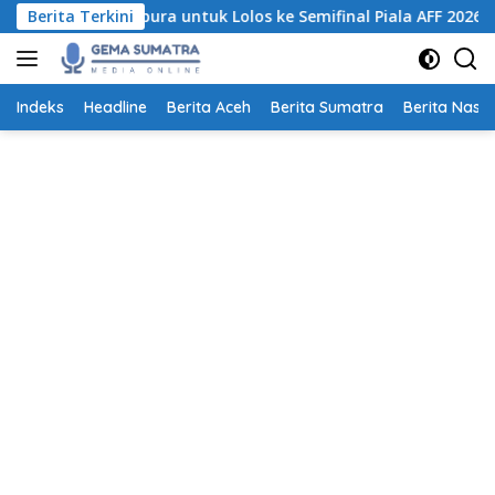
Langsung
hkan Singapura untuk Lolos ke Semifinal Piala AFF 2026
Berita Terkini
ke
konten
Indeks
Headline
Berita Aceh
Berita Sumatra
Berita Nasio