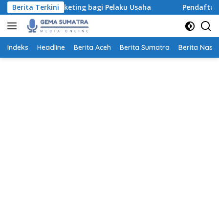
Langsung
al Marketing bagi Pelaku Usaha
Berita Terkini
Pendaftaran Beasiswa 
ke
konten
Indeks
Headline
Berita Aceh
Berita Sumatra
Berita Nasio