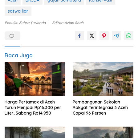
Aceh
BKSDA
gajah Sumatera
Konservasi
satwa liar
Penulis: Zuhra Yurianda
Editor: Azlan Shah
Baca Juga
Pembangunan Sekolah
Harga Pertamax di Aceh
Rakyat Terintegrasi 3 Aceh
Turun Menjadi Rp16.300 per
Capai 96 Persen
Liter, Sabang Rp14.950