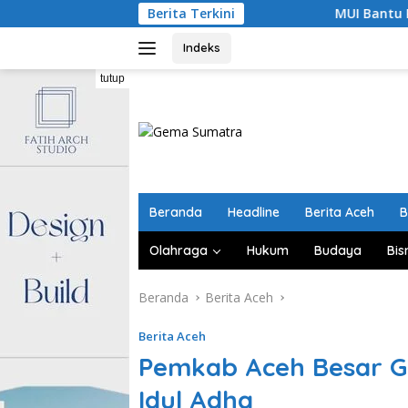
Langsung
Berita Terkini
MUI Bantu Rehabilitasi Masji
ke
konten
Indeks
tutup
Beranda
Headline
Berita Aceh
B
Olahraga
Hukum
Budaya
Bis
Beranda
Berita Aceh
Berita Aceh
Pemkab Aceh Besar G
Idul Adha