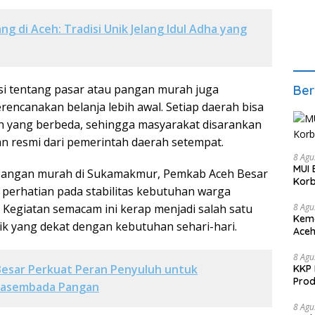
g di Aceh: Tradisi Unik Jelang Idul Adha yang
si tentang pasar atau pangan murah juga
Ber
ncanakan belanja lebih awal. Setiap daerah bisa
n yang berbeda, sehingga masyarakat disarankan
 resmi dari pemerintah daerah setempat.
8 Agu
MUI 
pangan murah di Sukamakmur, Pemkab Aceh Besar
Korb
erhatian pada stabilitas kebutuhan warga
8 Agu
. Kegiatan semacam ini kerap menjadi salah satu
Kema
ik yang dekat dengan kebutuhan sehari-hari.
Aceh
Keke
8 Agu
Besar Perkuat Peran Penyuluh untuk
KKP 
Prod
asembada Pangan
8 Agu