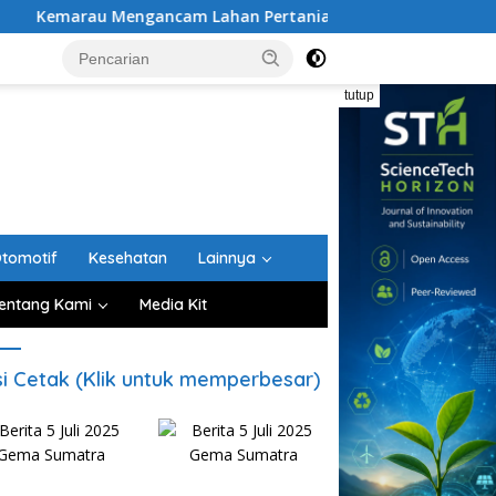
ancam Lahan Pertanian, Petani Aceh Besar Diminta Gunakan P
tutup
tomotif
Kesehatan
Lainnya
entang Kami
Media Kit
si Cetak (Klik untuk memperbesar)