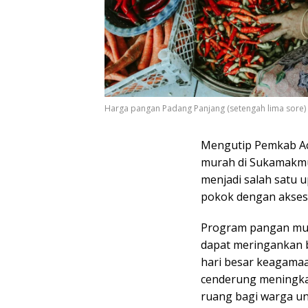
Harga pangan Padang Panjang (setengah lima sore)
Mengutip Pemkab Ac
murah di Sukamakmur
menjadi salah satu
pokok dengan akses
Program pangan mura
dapat meringankan 
hari besar keagama
cenderung meningka
ruang bagi warga u