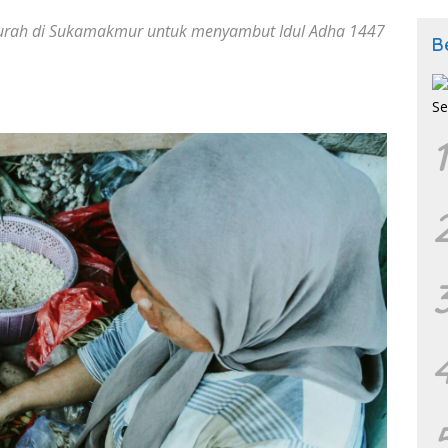
urah di Sukamakmur untuk menyambut Idul Adha 1447
B
1