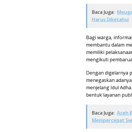
Baca Juga:
Meugan
Harus Diketahui
Bagi warga, informa
membantu dalam mere
memiliki pelaksanaa
mengikuti pembaruan
Dengan digelarnya 
menegaskan adanya p
menjelang Idul Adha
bentuk layanan publ
Baca Juga:
Aceh 
Mempercepat Sw