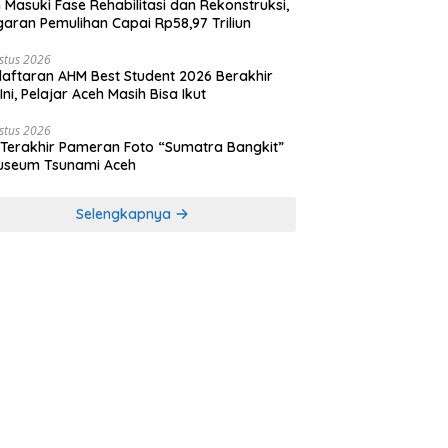
 Masuki Fase Rehabilitasi dan Rekonstruksi,
aran Pemulihan Capai Rp58,97 Triliun
stus 2026
aftaran AHM Best Student 2026 Berakhir
 Ini, Pelajar Aceh Masih Bisa Ikut
stus 2026
 Terakhir Pameran Foto “Sumatra Bangkit”
useum Tsunami Aceh
Selengkapnya