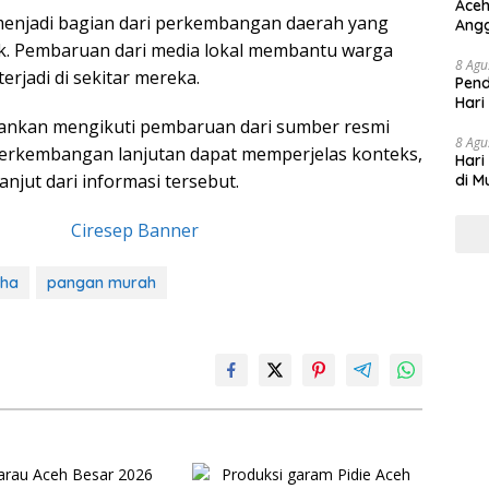
Aceh
menjadi bagian dari perkembangan daerah yang
Angg
ik. Pembaruan dari media lokal membantu warga
8 Agu
rjadi di sekitar mereka.
Pend
Hari
rankan mengikuti pembaruan dari sumber resmi
8 Agu
 Perkembangan lanjutan dapat memperjelas konteks,
Hari
anjut dari informasi tersebut.
di M
dha
pangan murah