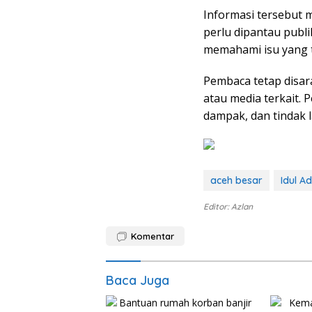
Informasi tersebut 
perlu dipantau publ
memahami isu yang te
Pembaca tetap disa
atau media terkait.
dampak, dan tindak l
aceh besar
Idul A
Editor: Azlan
Komentar
Baca Juga