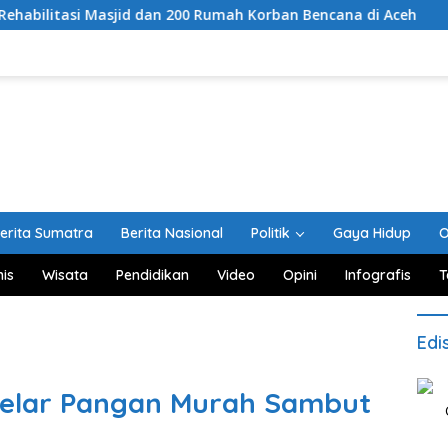
d dan 200 Rumah Korban Bencana di Aceh
Kemarau Meng
erita Sumatra
Berita Nasional
Politik
Gaya Hidup
O
nis
Wisata
Pendidikan
Video
Opini
Infografis
T
Edi
elar Pangan Murah Sambut