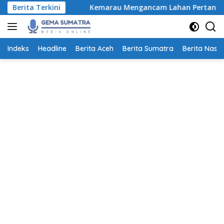
Langsung
h
Berita Terkini
Kemarau Mengancam Lahan Pertanian, Petani Aceh B
ke
konten
Indeks
Headline
Berita Aceh
Berita Sumatra
Berita Nasio