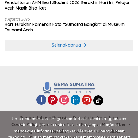
Pendaftaran AHM Best Student 2026 Berakhir Hari Ini, Pelajar
Aceh Masih Bisa Ikut
8 Agustus 2026
Hari Terakhir Pameran Foto “Sumatra Bangkit” di Museum
Tsunami Aceh
Selengkapnya
Pemberitahuan Privasi
Syarat dan Ketentuan
Untuk memberikan pengalaman terbaik, kami menggunakan
Cookie Policy (EU)
Kode Etik
Pedoman Media Siber
teknologi seperti cookie untuk menyimpan dan/atau
mengakses informasi perangkat. Menyetujui penggunaan
Tentang Kami
Redaksi
Kontak
Kirim Tulisan
teknologi ini akan memungkinkan kami memproses data seperti