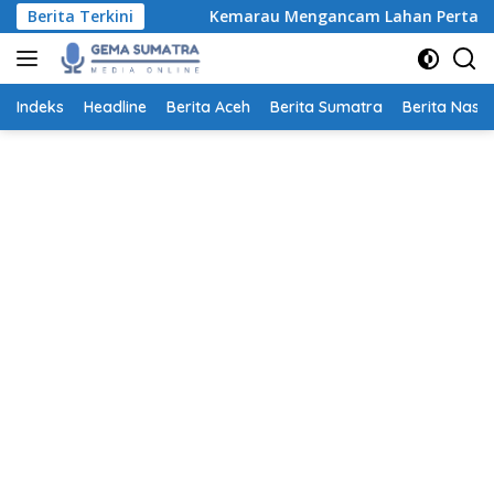
Langsung
 Aceh
Berita Terkini
Kemarau Mengancam Lahan Pertanian, Petani Ac
ke
konten
Indeks
Headline
Berita Aceh
Berita Sumatra
Berita Nasio