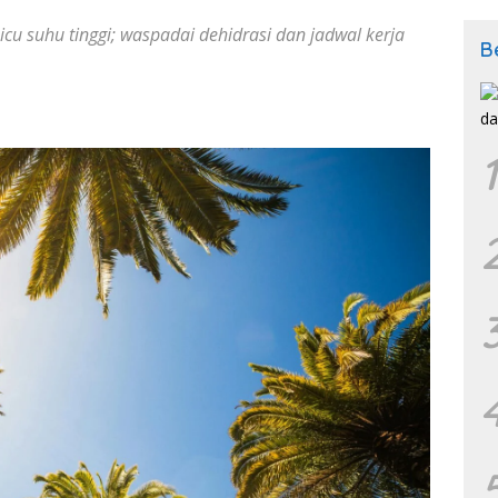
u suhu tinggi; waspadai dehidrasi dan jadwal kerja
B
1