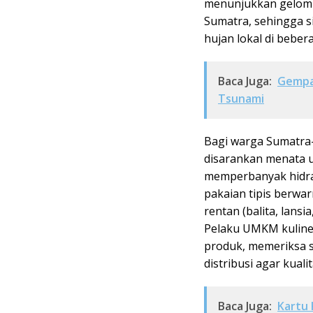
menunjukkan gelomba
Sumatra, sehingga s
hujan lokal di bebera
Baca Juga:
Gempa
Tsunami
Bagi warga Sumatr
disarankan menata ul
memperbanyak hidrasi
pakaian tipis berwar
rentan (balita, lansi
Pelaku UMKM kuliner
produk, memeriksa 
distribusi agar kuali
Baca Juga:
Kartu 