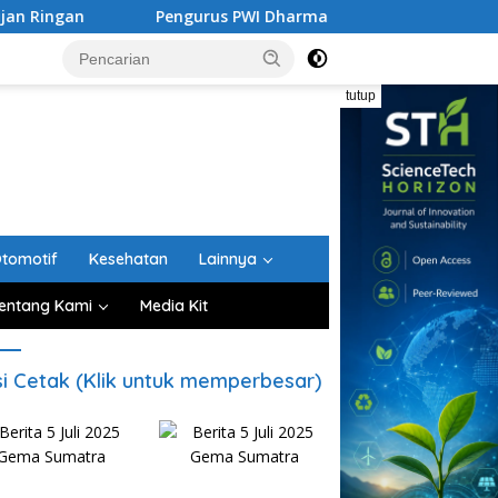
Pengurus PWI Dharmasraya 2026–2029 Dilantik, Etika Pers Jadi 
tutup
tomotif
Kesehatan
Lainnya
entang Kami
Media Kit
si Cetak (Klik untuk memperbesar)