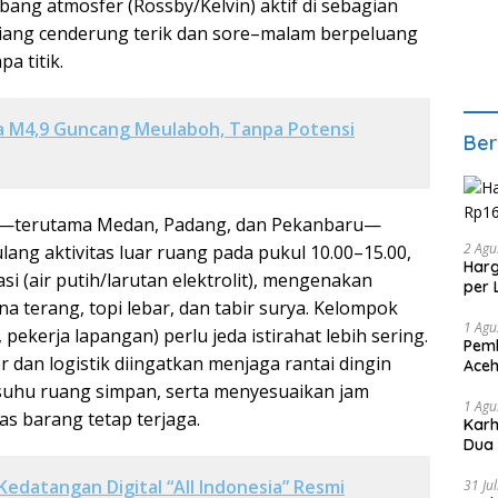
ng atmosfer (Rossby/Kelvin) aktif di sebagian
iang cenderung terik dan sore–malam berpeluang
pa titik.
 M4,9 Guncang Meulaboh, Tanpa Potensi
Ber
a—terutama Medan, Padang, dan Pekanbaru—
2 Agu
ang aktivitas luar ruang pada pukul 10.00–15.00,
Harg
 (air putih/larutan elektrolit), mengenakan
per 
na terang, topi lebar, dan tabir surya. Kelompok
1 Agu
a, pekerja lapangan) perlu jeda istirahat lebih sering.
Pemb
 dan logistik diingatkan menjaga rantai dingin
Aceh
suhu ruang simpan, serta menyesuaikan jam
1 Agu
tas barang tetap terjaga.
Karh
Dua
Kedatangan Digital “All Indonesia” Resmi
31 Ju