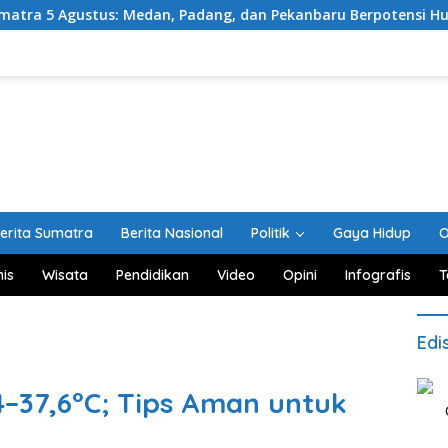
Medan, Padang, dan Pekanbaru Berpotensi Hujan Ringan
erita Sumatra
Berita Nasional
Politik
Gaya Hidup
O
nis
Wisata
Pendidikan
Video
Opini
Infografis
T
Edi
–37,6°C; Tips Aman untuk