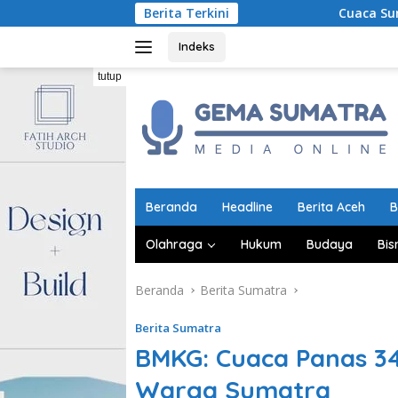
Langsung
Berita Terkini
Cuaca Sumatra 5 Agustus: 
ke
konten
Indeks
tutup
Beranda
Headline
Berita Aceh
B
Olahraga
Hukum
Budaya
Bis
Beranda
Berita Sumatra
Berita Sumatra
BMKG: Cuaca Panas 34
Warga Sumatra