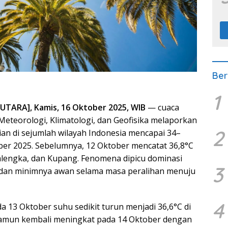
Ber
1
ARA], Kamis, 16 Oktober 2025, WIB
— cuaca
eteorologi, Klimatologi, dan Geofisika melaporkan
2
n di sejumlah wilayah Indonesia mencapai 34–
ber 2025. Sebelumnya, 12 Oktober mencatat 36,8°C
alengka, dan Kupang. Fenomena dipicu dominasi
3
 dan minimnya awan selama masa peralihan menuju
4
13 Oktober suhu sedikit turun menjadi 36,6°C di
namun kembali meningkat pada 14 Oktober dengan