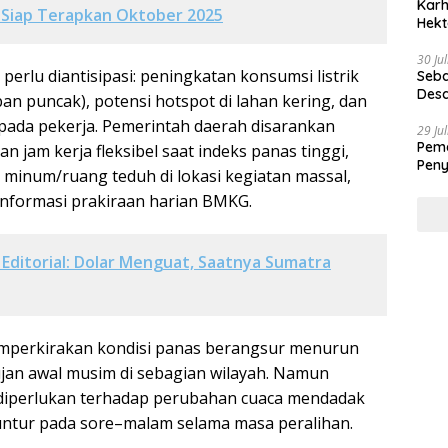
Karh
 Siap Terapkan Oktober 2025
Hekt
30 Ju
perlu diantisipasi: peningkatan konsumsi listrik
Seba
Desa
eban puncak), potensi hotspot di lahan kering, dan
 pada pekerja. Pemerintah daerah disarankan
29 Ju
Peme
 jam kerja fleksibel saat indeks panas tinggi,
Peny
 minum/ruang teduh di lokasi kegiatan massal,
nformasi prakiraan harian BMKG.
Editorial: Dolar Menguat, Saatnya Sumatra
perkirakan kondisi panas berangsur menurun
jan awal musim di sebagian wilayah. Namun
diperlukan terhadap perubahan cuaca mendadak
untur pada sore–malam selama masa peralihan.