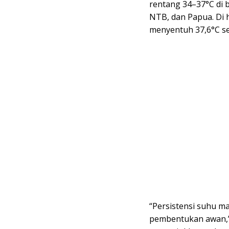
rentang 34–37°C di 
NTB, dan Papua. Di 
menyentuh 37,6°C seb
“Persistensi suhu 
pembentukan awan,”