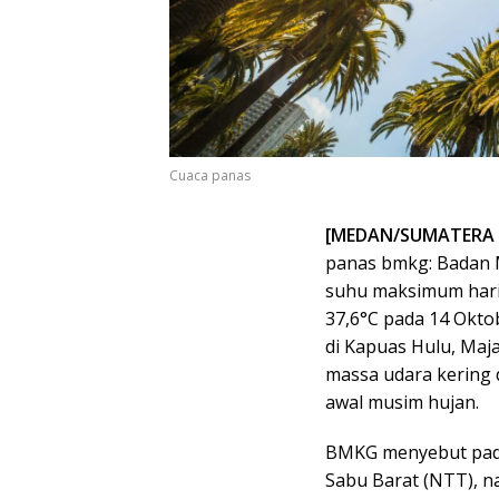
Cuaca panas
[MEDAN/SUMATERA UT
panas bmkg: Badan M
suhu maksimum haria
37,6°C pada 14 Okto
di Kapuas Hulu, Maj
massa udara kering
awal musim hujan.
BMKG menyebut pada 
Sabu Barat (NTT), 