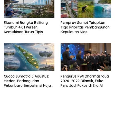
Ekonomi Bangka Belitung
Pemprov Sumut Tetapkan
Tumbuh 4,01 Persen,
Tiga Prioritas Pembangunan
Kemiskinan Turun Tipis
Kepulauan Nias
Cuaca Sumatra 5 Agustus:
Pengurus PWI Dharmasraya
Medan, Padang, dan
2026–2029 Dilantik, Etika
Pekanbaru Berpotensi Hujan
Pers Jadi Fokus di Era AI
Ringan