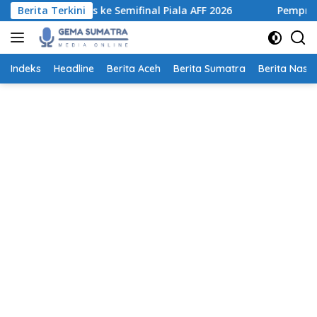
Langsung
 Lolos ke Semifinal Piala AFF 2026
Berita Terkini
Pemprov Sumut Tert
ke
konten
Indeks
Headline
Berita Aceh
Berita Sumatra
Berita Nasio