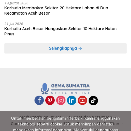
1 Agustus 2026
Karhutla Membakar Sekitar 20 Hektare Lahan di Dua
Kecamatan Aceh Besar
31 Juli 2026
Karhutla Aceh Besar Hanguskan Sekitar 10 Hektare Hutan
Pinus
Selengkapnya
Pemberitahuan Privasi
Syarat dan Ketentuan
Untuk memberikan pengalaman terbaik, kami menggunakan
Cookie Policy (EU)
Kode Etik
Pedoman Media Siber
teknologi seperti cookie untuk menyimpan dan/atau
mengakses informasi perangkat. Menyetujui penggunaan
Tentang Kami
Redaksi
Kontak
Kirim Tulisan