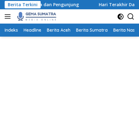
Langsung
bu Peserta dan Pengunjung
Berita Terkini
Hari Terakhir Daftar Beasis
ke
konten
Indeks
Headline
Berita Aceh
Berita Sumatra
Berita Nasio