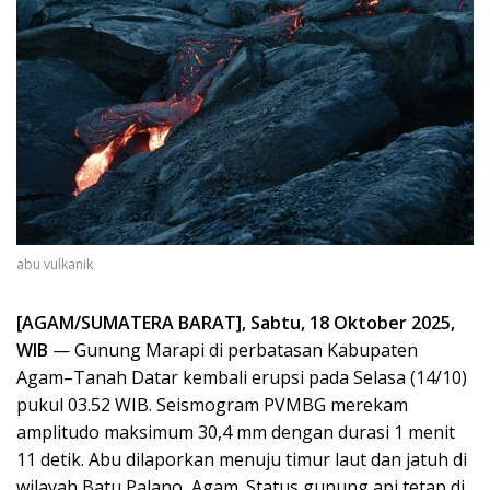
abu vulkanik
[AGAM/SUMATERA BARAT], Sabtu, 18 Oktober 2025,
WIB
— Gunung Marapi di perbatasan Kabupaten
Agam–Tanah Datar kembali erupsi pada Selasa (14/10)
pukul 03.52 WIB. Seismogram PVMBG merekam
amplitudo maksimum 30,4 mm dengan durasi 1 menit
11 detik. Abu dilaporkan menuju timur laut dan jatuh di
wilayah Batu Palano, Agam. Status gunung api tetap di