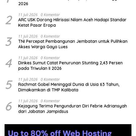
2026
2
11 Juli 2026
0 Komentar
ARC USK Dorong Hilirisasi Nilam Aceh Hadapi Standar
Ketat Pasar Eropa
3
11 Juli 2026
0 Komentar
TNI Percepat Pembangunan Jembatan untuk Pulihkan
Akses Warga Gayo Lues
4
11 Juli 2026
0 Komentar
Dinkes Sumut Catat Penurunan Stunting 2,43 Persen
pada Triwulan II 2026
5
11 Juli 2026
0 Komentar
Rachmat Gobel Meninggal Dunia di Usia 63 Tahun,
Dimakamkan di TMP Kalibata
6
11 Juli 2026
0 Komentar
Kejagung Terima Pengunduran Diri Febrie Adriansyah
dari Jabatan Jampidsus