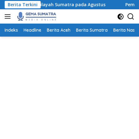
Langsung
yak Wilayah Sumatra pada Agustus
Berita Terkini
Pemutihan Denda Pa
ke
konten
Indeks
Headline
Berita Aceh
Berita Sumatra
Berita Nasio