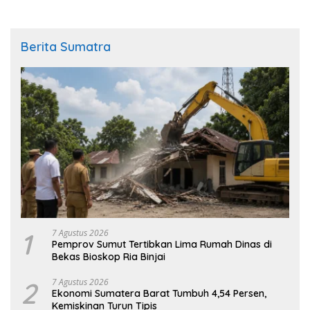
Berita Sumatra
1
7 Agustus 2026
Pemprov Sumut Tertibkan Lima Rumah Dinas di
Bekas Bioskop Ria Binjai
2
7 Agustus 2026
Ekonomi Sumatera Barat Tumbuh 4,54 Persen,
Kemiskinan Turun Tipis