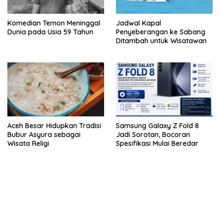
Komedian Temon Meninggal
Jadwal Kapal
Dunia pada Usia 59 Tahun
Penyeberangan ke Sabang
Ditambah untuk Wisatawan
Aceh Besar Hidupkan Tradisi
Samsung Galaxy Z Fold 8
Bubur Asyura sebagai
Jadi Sorotan, Bocoran
Wisata Religi
Spesifikasi Mulai Beredar