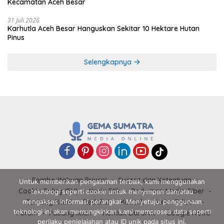
Kecamatan Aceh Besar
31 Juli 2026
Karhutla Aceh Besar Hanguskan Sekitar 10 Hektare Hutan
Pinus
Selengkapnya
Pemberitahuan Privasi
Syarat dan Ketentuan
Untuk memberikan pengalaman terbaik, kami menggunakan
Cookie Policy (EU)
Kode Etik
Pedoman Media Siber
teknologi seperti cookie untuk menyimpan dan/atau
mengakses informasi perangkat. Menyetujui penggunaan
Tentang Kami
Redaksi
Kontak
Kirim Tulisan
teknologi ini akan memungkinkan kami memproses data seperti
Forum
Pasang Iklan
Kontak Darurat
Google News
perilaku penjelajahan atau ID unik pada situs ini.