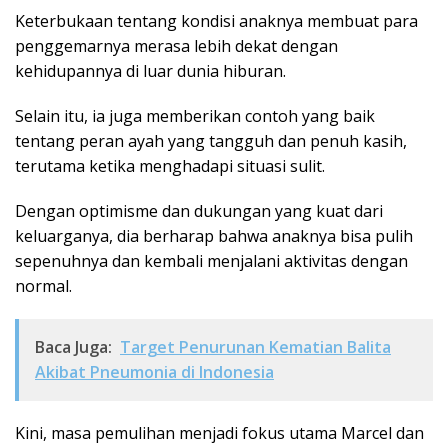
Keterbukaan tentang kondisi anaknya membuat para
penggemarnya merasa lebih dekat dengan
kehidupannya di luar dunia hiburan.
Selain itu, ia juga memberikan contoh yang baik
tentang peran ayah yang tangguh dan penuh kasih,
terutama ketika menghadapi situasi sulit.
Dengan optimisme dan dukungan yang kuat dari
keluarganya, dia berharap bahwa anaknya bisa pulih
sepenuhnya dan kembali menjalani aktivitas dengan
normal.
Baca Juga:
Target Penurunan Kematian Balita
Akibat Pneumonia di Indonesia
Kini, masa pemulihan menjadi fokus utama Marcel dan