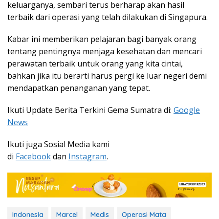
keluarganya, sembari terus berharap akan hasil
terbaik dari operasi yang telah dilakukan di Singapura.
Kabar ini memberikan pelajaran bagi banyak orang
tentang pentingnya menjaga kesehatan dan mencari
perawatan terbaik untuk orang yang kita cintai,
bahkan jika itu berarti harus pergi ke luar negeri demi
mendapatkan penanganan yang tepat.
Ikuti Update Berita Terkini Gema Sumatra di:
Google
News
Ikuti juga Sosial Media kami
di
Facebook
dan
Instagram
.
Indonesia
Marcel
Medis
Operasi Mata