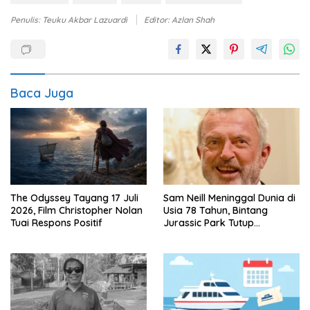
Penulis: Teuku Akbar Lazuardi
Editor: Azlan Shah
Baca Juga
The Odyssey Tayang 17 Juli
Sam Neill Meninggal Dunia di
2026, Film Christopher Nolan
Usia 78 Tahun, Bintang
Tuai Respons Positif
Jurassic Park Tutup
Perjalanan Lima Dekade