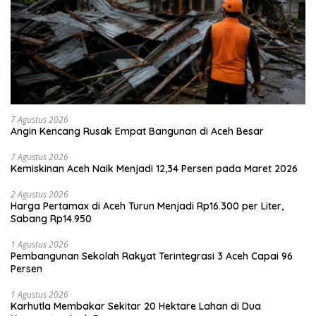
7 Agustus 2026
Angin Kencang Rusak Empat Bangunan di Aceh Besar
7 Agustus 2026
Kemiskinan Aceh Naik Menjadi 12,34 Persen pada Maret 2026
2 Agustus 2026
Harga Pertamax di Aceh Turun Menjadi Rp16.300 per Liter,
Sabang Rp14.950
1 Agustus 2026
Pembangunan Sekolah Rakyat Terintegrasi 3 Aceh Capai 96
Persen
1 Agustus 2026
Karhutla Membakar Sekitar 20 Hektare Lahan di Dua