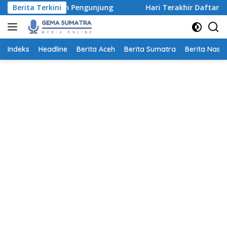
Langsung
a dan Pengunjung
Berita Terkini
Hari Terakhir Daftar Beasiswa Pegad
ke
konten
Indeks
Headline
Berita Aceh
Berita Sumatra
Berita Nasio