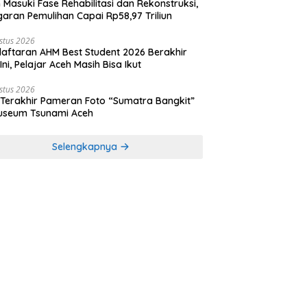
 Masuki Fase Rehabilitasi dan Rekonstruksi,
aran Pemulihan Capai Rp58,97 Triliun
stus 2026
aftaran AHM Best Student 2026 Berakhir
 Ini, Pelajar Aceh Masih Bisa Ikut
stus 2026
 Terakhir Pameran Foto “Sumatra Bangkit”
useum Tsunami Aceh
Selengkapnya