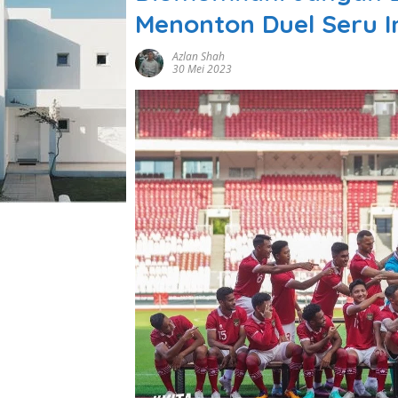
Menonton Duel Seru I
Azlan Shah
30 Mei 2023