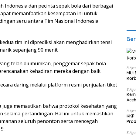
h Indonesia dan pecinta sepak bola dari berbagai
dapat memanfaatkan kesempatan ini untuk
ingan seru antara Tim Nasional Indonesia
Ber
kedua tim ini diprediksi akan menghadirkan tensi
narik sepanjang 90 menit.
 yang telah diumumkan, penggemar sepak bola
8 Agu
erencanakan kehadiran mereka dengan baik.
MUI 
Korb
secara daring melalui platform resmi penjualan tiket
8 Agu
Kema
Aceh
a juga memastikan bahwa protokol kesehatan yang
Keke
8 Agu
an selama pertandingan. Hal ini untuk memastikan
KKP 
amanan seluruh penonton serta mencegah
Prod
9.
8 Agu