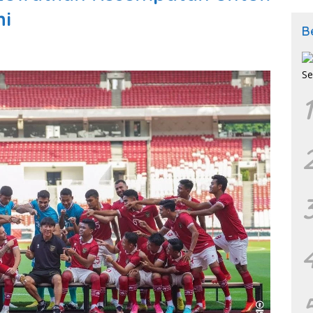
ni
B
1