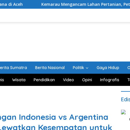
Kemarau Mengancam Lahan Pertanian, Petani Aceh Besar D
erita Sumatra
Berita Nasional
Politik
Gaya Hidup
O
nis
Wisata
Pendidikan
Video
Opini
Infografis
T
Edi
ngan Indonesia vs Argentina
Lewatkan Kesempatan untuk