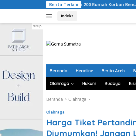
Langsung
habilitasi Masjid dan 200 Rumah Korban Bencana di Aceh
Berita Terkini
ke
konten
Indeks
tutup
Beranda
Headline
Berita Aceh
B
Olahraga
Hukum
Budaya
Bis
Beranda
Olahraga
Olahraga
Harga Tiket Pertandi
Diumumkan! Jangan 