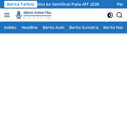
Langsung
ntuk Lolos ke Semifinal Piala AFF 2026
Berita Terkini
Pemprov Sumut T
ke
konten
Indeks
Headline
Berita Aceh
Berita Sumatra
Berita Nasio