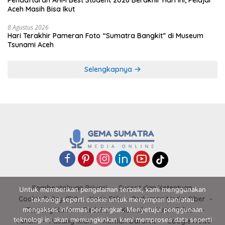
Pendaftaran AHM Best Student 2026 Berakhir Hari Ini, Pelajar
Aceh Masih Bisa Ikut
8 Agustus 2026
Hari Terakhir Pameran Foto “Sumatra Bangkit” di Museum
Tsunami Aceh
Selengkapnya
Pemberitahuan Privasi
Syarat dan Ketentuan
Untuk memberikan pengalaman terbaik, kami menggunakan
Cookie Policy (EU)
Kode Etik
Pedoman Media Siber
teknologi seperti cookie untuk menyimpan dan/atau
mengakses informasi perangkat. Menyetujui penggunaan
Tentang Kami
Redaksi
Kontak
Kirim Tulisan
teknologi ini akan memungkinkan kami memproses data seperti
Forum
Pasang Iklan
Kontak Darurat
Google News