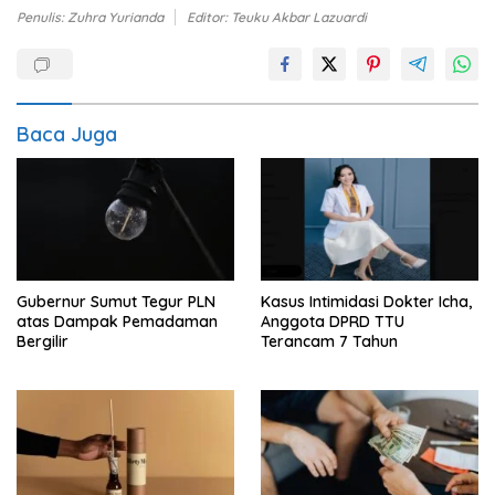
Penulis: Zuhra Yurianda
Editor: Teuku Akbar Lazuardi
Baca Juga
Gubernur Sumut Tegur PLN
Kasus Intimidasi Dokter Icha,
atas Dampak Pemadaman
Anggota DPRD TTU
Bergilir
Terancam 7 Tahun