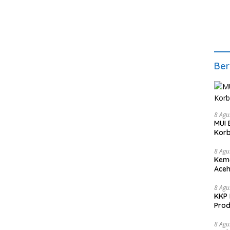
Ber
8 Agu
MUI 
Korb
8 Agu
Kema
Aceh
Keke
8 Agu
KKP 
Prod
8 Agu