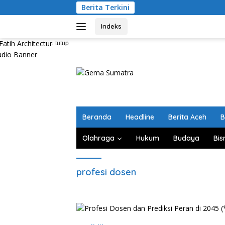
Langsung
Berita Terkini
ke
konten
Indeks
tutup
Beranda
Headline
Berita Aceh
B
Olahraga
Hukum
Budaya
Bis
profesi dosen