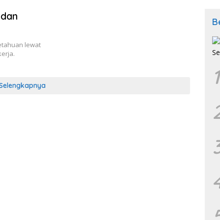
 dan
B
etahuan lewat
kerja.
1
Selengkapnya