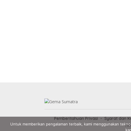
Pemberitahuan Privasi
Syarat dan K
Untuk memberikan pengalaman terbaik, kami menggunakan teknol
Kir
kam