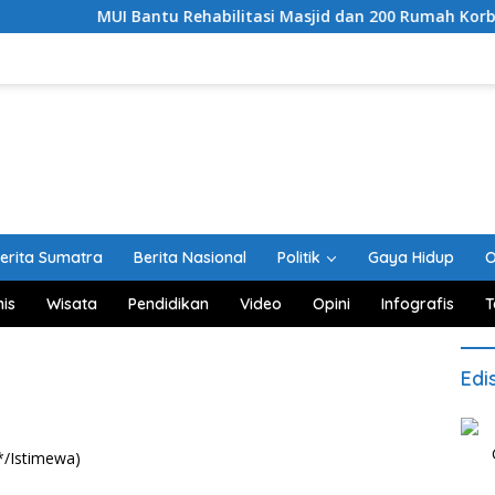
MUI Bantu Rehabilitasi Masjid dan 200 Rumah Korban Benca
erita Sumatra
Berita Nasional
Politik
Gaya Hidup
O
nis
Wisata
Pendidikan
Video
Opini
Infografis
T
Edi