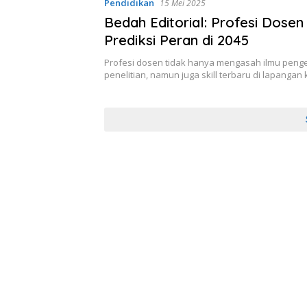
Pendidikan
15 Mei 2025
Bedah Editorial: Profesi Dosen
Prediksi Peran di 2045
Profesi dosen tidak hanya mengasah ilmu peng
penelitian, namun juga skill terbaru di lapangan 