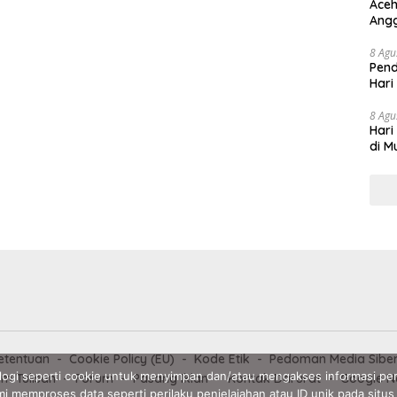
Aceh
Angg
8 Agu
Pend
Hari
8 Agu
Hari
di M
etentuan
Cookie Policy (EU)
Kode Etik
Pedoman Media Sibe
ogi seperti cookie untuk menyimpan dan/atau mengakses informasi per
im Tulisan
Forum
Pasang Iklan
Kontak Darurat
Google N
i memproses data seperti perilaku penjelajahan atau ID unik pada situs 