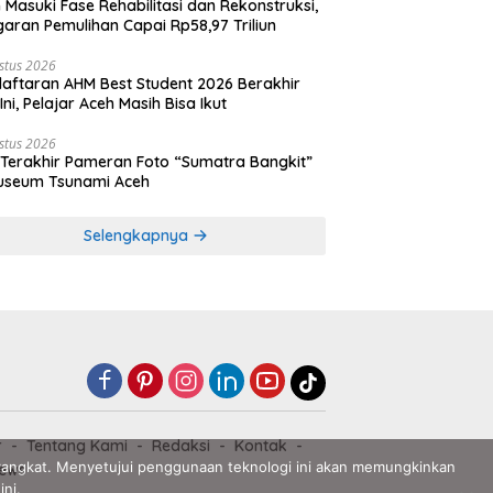
 Masuki Fase Rehabilitasi dan Rekonstruksi,
aran Pemulihan Capai Rp58,97 Triliun
stus 2026
aftaran AHM Best Student 2026 Berakhir
 Ini, Pelajar Aceh Masih Bisa Ikut
stus 2026
 Terakhir Pameran Foto “Sumatra Bangkit”
useum Tsunami Aceh
Selengkapnya
r
Tentang Kami
Redaksi
Kontak
angkat. Menyetujui penggunaan teknologi ini akan memungkinkan
ews
ini.