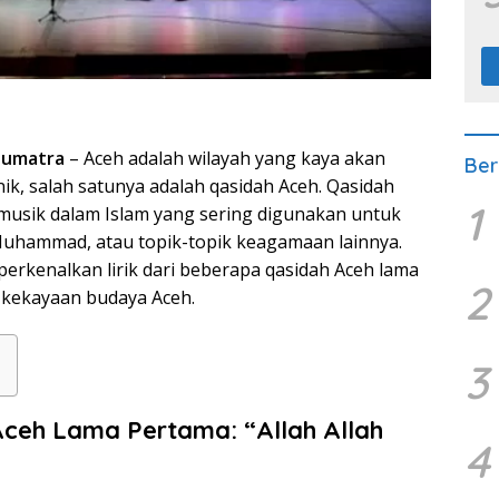
Sumatra
– Aceh adalah wilayah yang kaya akan
Ber
nik, salah satunya adalah qasidah Aceh. Qasidah
1
 musik dalam Islam yang sering digunakan untuk
Muhammad, atau topik-topik keagamaan lainnya.
perkenalkan lirik dari beberapa qasidah Aceh lama
2
kekayaan budaya Aceh.
3
Aceh Lama Pertama: “Allah Allah
4