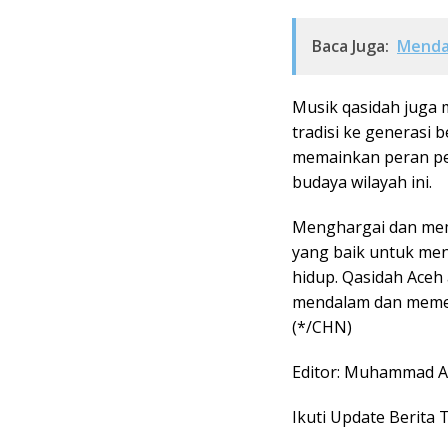
Baca Juga:
Menda
Musik qasidah juga 
tradisi ke generasi 
memainkan peran pe
budaya wilayah ini.
Menghargai dan memel
yang baik untuk men
hidup. Qasidah Aceh 
mendalam dan memeng
(*/CHN)
Editor: Muhammad A
Ikuti Update Berita 