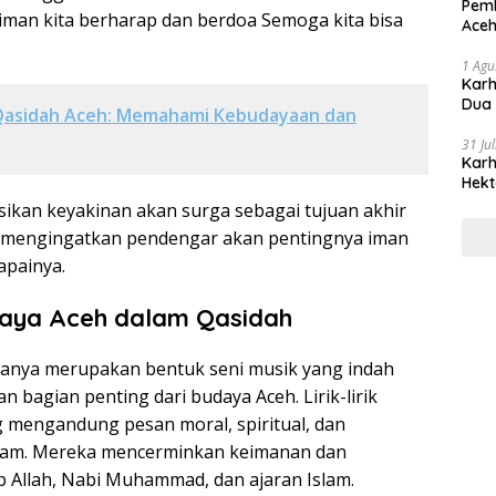
Pemb
man kita berharap dan berdoa Semoga kita bisa
Aceh
1 Agu
Karh
Dua
Qasidah Aceh: Memahami Kebudayaan dan
31 Ju
Karh
Hekt
esikan keyakinan akan surga sebagai tujuan akhir
n mengingatkan pendengar akan pentingnya iman
apainya.
aya Aceh dalam Qasidah
hanya merupakan bentuk seni musik yang indah
n bagian penting dari budaya Aceh. Lirik-lirik
g mengandung pesan moral, spiritual, dan
lam. Mereka mencerminkan keimanan dan
Allah, Nabi Muhammad, dan ajaran Islam.