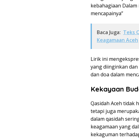
kebahagiaan Dalam i
mencapainya”
Baca Juga:
Teks 
Keagamaan Aceh
Lirik ini mengekspr
yang diinginkan da
dan doa dalam menc
Kekayaan Bud
Qasidah Aceh tidak 
tetapi juga merupaka
dalam qasidah serin
keagamaan yang da
kekaguman terhadap 