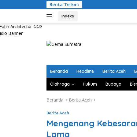
Langsung
Berita Terkini
ke
konten
Indeks
tutup
Beranda
Headline
Berita Aceh
B
Olahraga
Hukum
Budaya
Bis
Beranda
Berita Aceh
Berita Aceh
Mengenang Kebesaran 
Lama