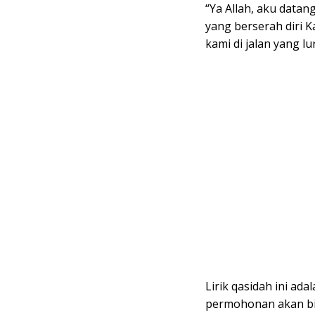
“Ya Allah, aku dat
yang berserah diri 
kami di jalan yang lu
Lirik qasidah ini ad
permohonan akan bi