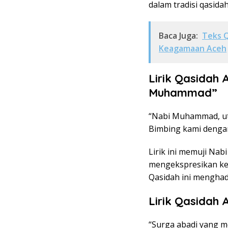
dalam tradisi qasida
Baca Juga:
Teks 
Keagamaan Aceh
Lirik Qasidah
Muhammad”
“Nabi Muhammad, utu
Bimbing kami dengan
Lirik ini memuji N
mengekspresikan k
Qasidah ini mengha
Lirik Qasidah
“Surga abadi yang m