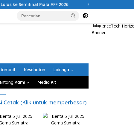
inal Piala AFF 2026
Pemprov Sumut Tertibkan Lima Ruma
tutup
tomotif
Kesehatan
Lainnya
entang Kami
Media Kit
si Cetak (Klik untuk memperbesar)