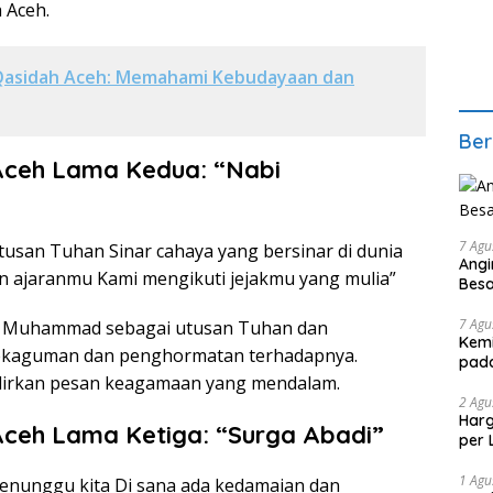
h Aceh.
Qasidah Aceh: Memahami Kebudayaan dan
Ber
 Aceh Lama Kedua: “Nabi
7 Agu
san Tuhan Sinar cahaya yang bersinar di dunia
Angi
 ajaranmu Kami mengikuti jejakmu yang mulia”
Bes
7 Agu
abi Muhammad sebagai utusan Tuhan dan
Kemi
ekaguman dan penghormatan terhadapnya.
pad
dirkan pesan keagamaan yang mendalam.
2 Agu
Harg
 Aceh Lama Ketiga: “Surga Abadi”
per 
1 Agu
enunggu kita Di sana ada kedamaian dan