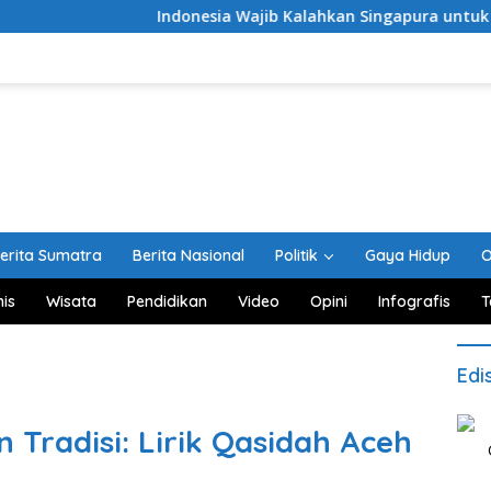
Indonesia Wajib Kalahkan Singapura untuk Lolos ke Semif
erita Sumatra
Berita Nasional
Politik
Gaya Hidup
O
nis
Wisata
Pendidikan
Video
Opini
Infografis
T
Edi
Tradisi: Lirik Qasidah Aceh