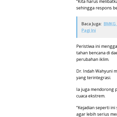
“Kita harus melibatk
sehingga respons ben
Baca Juga:
BMKG A
Pagi Ini
Peristiwa ini mengga
tahan bencana di d
perubahan iklim.
Dr. Indah Wahyuni 
yang terintegrasi.
Ia juga mendorong p
cuaca ekstrem.
“Kejadian seperti i
agar lebih serius m