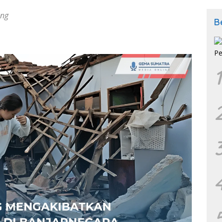
ang
B
1