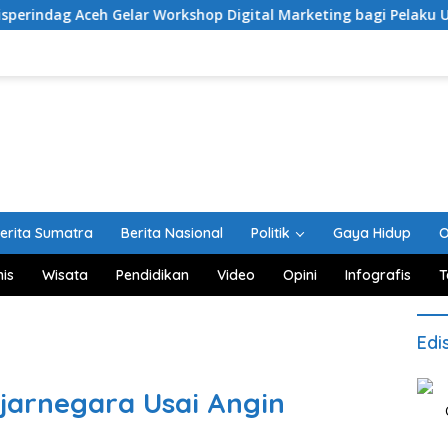
Gelar Workshop Digital Marketing bagi Pelaku Usaha
Pe
erita Sumatra
Berita Nasional
Politik
Gaya Hidup
O
nis
Wisata
Pendidikan
Video
Opini
Infografis
T
Edi
jarnegara Usai Angin