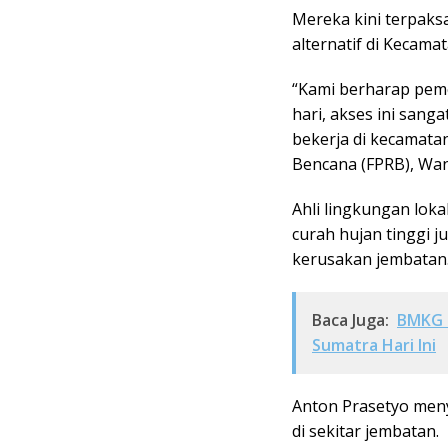
Mereka kini terpaksa
alternatif di Kecam
“Kami berharap peme
hari, akses ini sang
bekerja di kecamata
Bencana (FPRB), Wan
Ahli lingkungan lok
curah hujan tinggi 
kerusakan jembatan
Baca Juga:
BMKG K
Sumatra Hari Ini
Anton Prasetyo men
di sekitar jembatan.