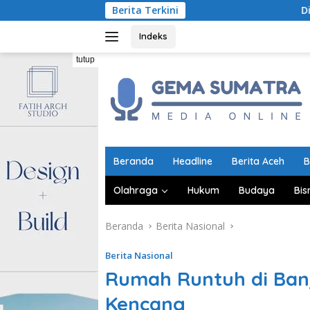
Langsung
Berita Terkini
Disperindag Aceh 
ke
konten
Indeks
tutup
Beranda
Headline
Berita Aceh
B
Olahraga
Hukum
Budaya
Bis
Beranda
Berita Nasional
Berita Nasional
Rumah Runtuh di Ban
Kencang