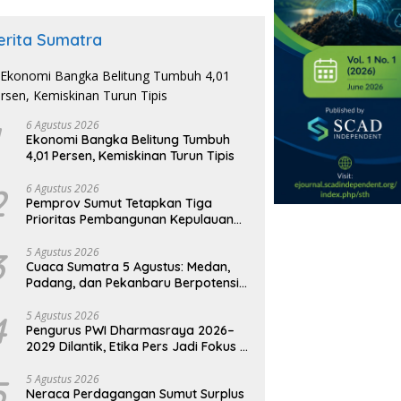
erita Sumatra
6 Agustus 2026
Ekonomi Bangka Belitung Tumbuh
4,01 Persen, Kemiskinan Turun Tipis
2
6 Agustus 2026
Pemprov Sumut Tetapkan Tiga
Prioritas Pembangunan Kepulauan
Nias
3
5 Agustus 2026
Cuaca Sumatra 5 Agustus: Medan,
Padang, dan Pekanbaru Berpotensi
Hujan Ringan
4
5 Agustus 2026
Pengurus PWI Dharmasraya 2026–
2029 Dilantik, Etika Pers Jadi Fokus di
Era AI
5
5 Agustus 2026
Neraca Perdagangan Sumut Surplus