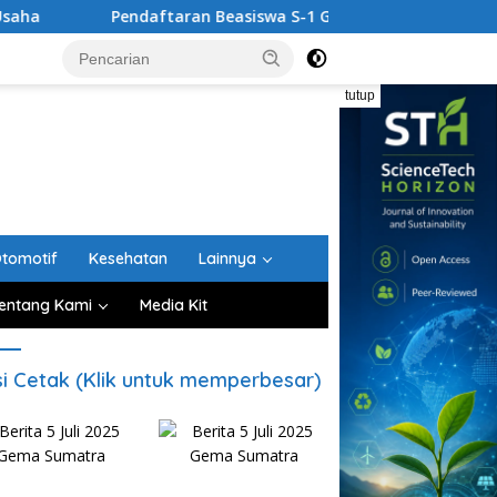
ndaftaran Beasiswa S-1 Guru PAUD Aceh Diperpanjang hingga 
tutup
tomotif
Kesehatan
Lainnya
entang Kami
Media Kit
si Cetak (Klik untuk memperbesar)