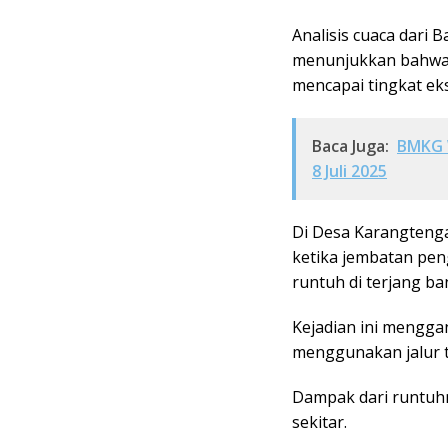
Analisis cuaca dari 
menunjukkan bahwa i
mencapai tingkat ek
Baca Juga:
BMKG 
8 Juli 2025
Di Desa Karangtenga
ketika jembatan pe
runtuh di terjang ban
Kejadian ini mengga
menggunakan jalur te
Dampak dari runtuhn
sekitar.