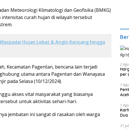
Badan Meteorologi Klimatologi dan Geofisika (BMKG)
ntensitas curah hujan di wilayah tersebut
strem.
Ber
Waspadai Hujan Lebat & Angin Kencang hingga
2 Agu
h, Kecamatan Pagentan, bencana lain terjadi
Harg
nghubung utama antara Pagentan dan Wanayasa
per 
jir pada Selasa (10/12/2024).
1 Agu
Pemb
nggu akses vital masyarakat yang biasanya
Aceh
rsebut untuk aktivitas sehari-hari.
1 Agu
Karh
ya jembatan ini sangat di rasakan oleh warga
Dua
31 Ju