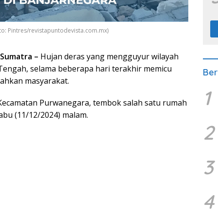
o: Pintres/revistapuntodevista.com.mx)
 Sumatra –
Hujan deras yang mengguyur wilayah
Tengah, selama beberapa hari terakhir memicu
Ber
ahkan masyarakat.
1
Kecamatan Purwanegara, tembok salah satu rumah
abu (11/12/2024) malam.
2
3
4