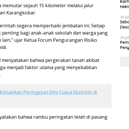
Karh
 memutar sejauh 15 kilometer melalui jalur
Hekt
atan Karangkobar.
30 Ju
Seba
rintah segera memperbaiki jembatan ini. Setiap
Desa
at penting bagi anak-anak sekolah dan warga yang
29 Ju
n lain,” ujar Ketua Forum Pengurangan Risiko
Peme
idi.
Peny
al menyatakan bahwa pergerakan tanah akibat
juga menjadi faktor utama yang menyebabkan
.
eluarkan Peringatan Dini Cuaca Ekstrem di
yatakan bahwa rambu peringatan telah di pasang