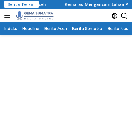
Langsung
 di Aceh
Berita Terkini
Kemarau Mengancam Lahan Pertanian, Petani 
ke
konten
Indeks
Headline
Berita Aceh
Berita Sumatra
Berita Nasio