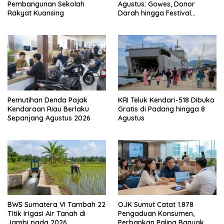
Agustus: Gowes, Donor
Pembangunan Sekolah
Darah hingga Festival
Rakyat Kuansing
Budaya
Pemutihan Denda Pajak
KRI Teluk Kendari-518 Dibuka
Kendaraan Riau Berlaku
Gratis di Padang hingga 8
Sepanjang Agustus 2026
Agustus
BWS Sumatera VI Tambah 22
OJK Sumut Catat 1.878
Titik Irigasi Air Tanah di
Pengaduan Konsumen,
Jambi pada 2026
Perbankan Paling Banyak